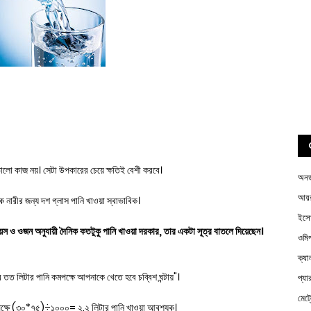
ভালো কাজ নয়। সেটা উপকারের চেয়ে ক্ষতিই বেশী করবে।
অন
আয়র
স্ক নারীর জন্য দশ গ্লাস পানি খাওয়া স্বাভাবিক।
ইস
 বয়স ও ওজন অনুযায়ী দৈনিক কতটুকু পানি খাওয়া দরকার, তার একটা সূত্র বাতলে দিয়েছেন।
ওম
ক্য
ত লিটার পানি কমপক্ষে আপনাকে খেতে হবে চব্বিশ ঘন্টায়"।
প্য
মেট
পক্ষে (৩০*৭৫)÷১০০০= ২.২ লিটার পানি খাওয়া আবশ্যক।