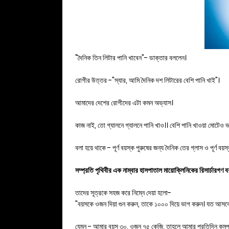
"দৈনিক তিন লিটার পানি খাবেন"- ডাক্তার বললেন।
রোগীর উত্তর -"স্যার, আমি দৈনিক দশ লিটারের বেশি পানি খাই"।
আমাদের দেশের রোগীদের এটা কমন অভ্যাস।
কাজ নাই, তো গ্যালনে গ্যালনে পানি খাও।। বেশি পানি খাওয়া মোটেও 
বলা হয়ে থাকে - পূর্ণ বয়স্ক পুরুষের জন্য দৈনিক তের গ্লাস ও পূর্ণ বয়
সম্প্রতি পৃথিবীর এক নাম্বার হাসপাতাল মায়োক্লিনিকের রিসার্চারগণ
তাদের সূত্রকে সহজ করে নিম্নে দেয়া হলো-
"বয়সকে ওজন দিয়া গুন করুন, তাকে ১০০০ দিয়ে ভাগ করুন। যত আসবে ত
যেমন - আমার বয়স ৩০, ওজন ৭৫ কেজি, তাহলে আমার প্রতিদিন কম