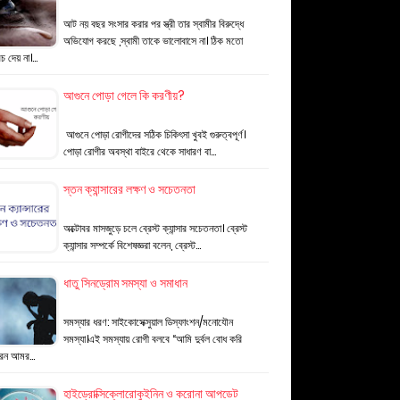
আট নয় বছর সংসার করার পর স্ত্রী তার স্বামীর বিরুদ্ধে
অভিযোগ করছে ,স্বামী তাকে ভালোবাসে না। ঠিক মতো
চ দেয় না।…
আগুনে পোড়া গেলে কি করণীয়?
আগুনে পোড়া রোগীদের সঠিক চিকিৎসা খুবই গুরুত্বপূর্ণ।
পোড়া রোগীর অবস্থা বাইরে থেকে সাধারণ বা…
স্তন ক্যান্সারের লক্ষণ ও সচেতনতা
অক্টোবর মাসজুড়ে চলে ব্রেস্ট ক্যান্সার সচেতনতা। ব্রেস্ট
ক্যান্সার সম্পর্কে বিশেষজ্ঞরা বলেন, ব্রেস্ট…
ধাতু সিনড্রোম সমস্যা ও সমাধান
সমস্যার ধরণ: সাইকোসেক্সুয়াল ডিস্ফাংশন/মনোযৌন
সমস্যা।এই সমস্যায় রোগী বলবে “আমি দুর্বল বোধ করি
ারন আমর…
হাইড্রোক্সিক্লোরোকুইনিন ও করোনা আপডেট