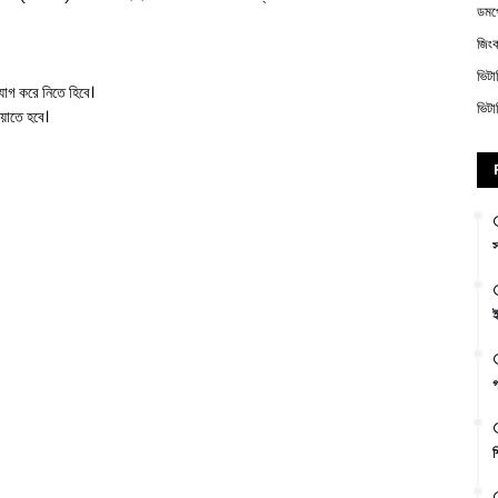
ডম
জিং
ভিট
 যোগ করে নিতে হিবে।
ভিট
য়াতে হবে।
স
ই
গ
শ