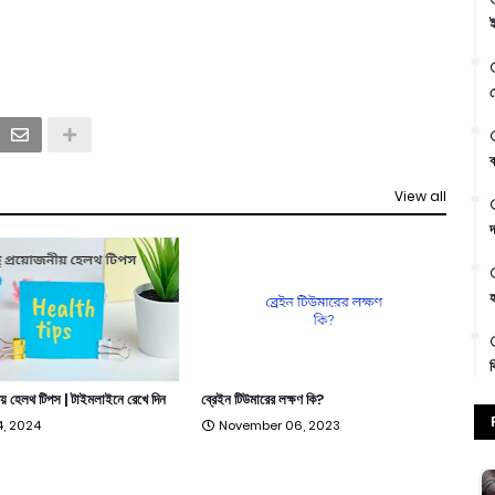
ই
স
ক
View all
দ
হ
ক
ীয় হেলথ টিপস | টাইমলাইনে রেখে দিন
ব্রেইন টিউমারের লক্ষণ কি?
, 2024
November 06, 2023