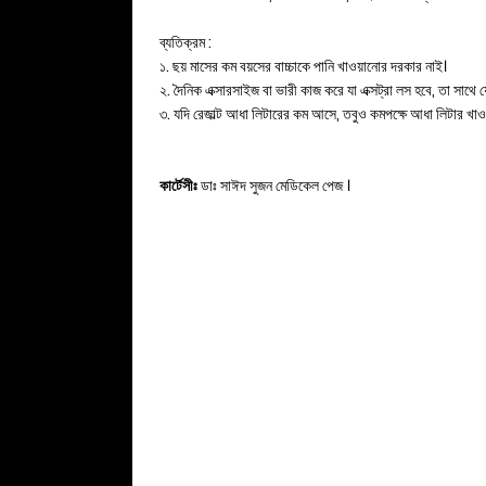
ব্যতিক্রম :
১. ছয় মাসের কম বয়সের বাচ্চাকে পানি খাওয়ানোর দরকার নাই।
২. দৈনিক এক্সারসাইজ বা ভারী কাজ করে যা এক্সট্রা লস হবে, তা সাথে
৩. যদি রেজাল্ট আধা লিটারের কম আসে, তবুও কমপক্ষে আধা লিটার খাও
কার্টেসীঃ
ডাঃ সাঈদ সুজন মেডিকেল পেজ ।