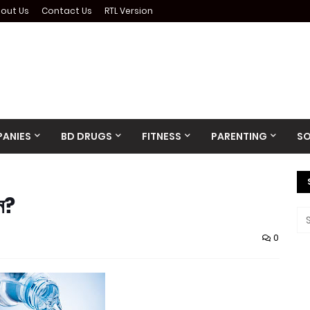
out Us
Contact Us
RTL Version
ANIES
BD DRUGS
FITNESS
PARENTING
SO
েন?
0