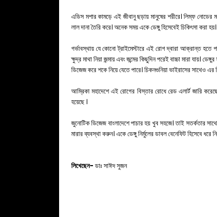
এডিস মশার কামড়ে এই জীবানু ছড়ায় মানুষের শরীরে। লিম্ফ নোডের মা
লাল দানা তৈরি করে। অনেক সময় একে ডেঙ্গু হিসেবেই চিকিৎসা করা হ
গর্ভাবস্থায় যে কোনো ট্রাইমেস্টারে এই রোগ দ্বারা আক্রান্ত হতে পার
ক্ষুদ্র মাথা নিয়া জন্মায় এবং জন্মের কিছুদিন পরেই বাচ্চা মারা যায়
ডিজেজ করে শকে নিয়ে যেতে পারে। চিকনগুনিয়া ভাইরাসের সাথেও এর ম
আম্রিকা মহাদেশে এই রোগের বিস্তার রোধে রেড এলার্ট জারি করেছে ।
হয়েছে ।
জুনোটিক ডিজেজ বাংলাদেশে পাচার হয় খুব সহজে। তাই সতর্কতার সা
মারার ব্যবস্থা করুন। একে ডেঙ্গু নির্মুলের ডাবল বেনেফিট হিসেবে ধরে ন
লিখেছেন-
ডাঃ সাঈদ সুজন