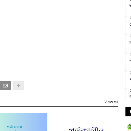
ই
স
ক
দ
হ
ক
View all