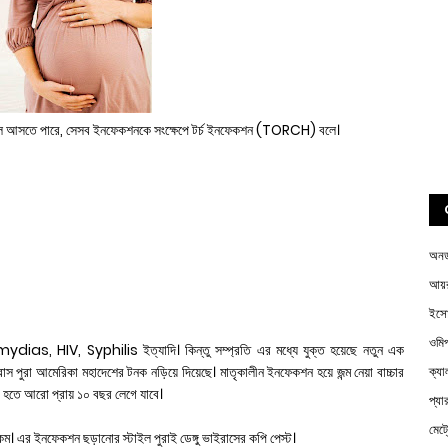
 চলে আসতে পারে, সেসব ইনফেকশনকে সংক্ষেপে টর্চ ইনফেকশন (TORCH) বলে।
অন
আয়র
ইস
ওম
dias, HIV, Syphilis ইত্যাদি। কিন্তু সম্প্রতি এর মধ্যে যুক্ত হয়েছে নতুন এক
 পুরা আমেরিকা মহাদেশের টনক নড়িয়ে দিয়েছে। মাতৃকালীন ইনফেকশন হয়ে জন্ম নেয়া বাচ্চার
ক্য
র হতে আরো প্রায় ১০ বছর লেগে যাবে।
প্য
মেট
ম। এর ইনফেকশন ছড়ানোর স্টাইল পুরাই ডেঙ্গু ভাইরাসের কপি পেস্ট।