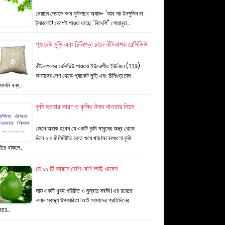
দেয়ালে দেয়ালে আর ফুটপাথে অ্যাড- 'আর নয় ইনসুলিন বা
ট্যাবলেট! দেশেই পাওয়া যাচ্ছে "বিদেশি" গোয়ানুরা…
প্যাকেট মুড়ি এবং চিনিগুড়া চালে কীটনাশক রেসিডিউ
কীটনাশকের রেসিডিউ পাওয়ায় ইউরোপীয় ইউনিয়ন (ইইউ)
আমাদের দেশ থেকে প্যাকেট মুড়ি এবং চিনিগুড়া চাল
দানি বন্ধ…
কৃমি হওয়ার কারণ ও কৃমির ঔষধ খাওয়ার নিয়ম
জেনে অবাক হবেন যে একটি কৃমি মানুষের অন্ত্র থেকে
দিনে ০.২ মিলিলিটার রক্ত শুষে খায়।অনেকগুলো কৃমি
ীরে থাকলে…
যে ১১ টি কারনে বেশি বেশি লাউ খাবেন
লাউ একটি খুবই পরিচিত ও সুস্বাদু সবজি। এর রয়েছে
নানান স্বাস্থ্য উপকারিতা। তাই আমাদের প্রতিদিনের
বারে…