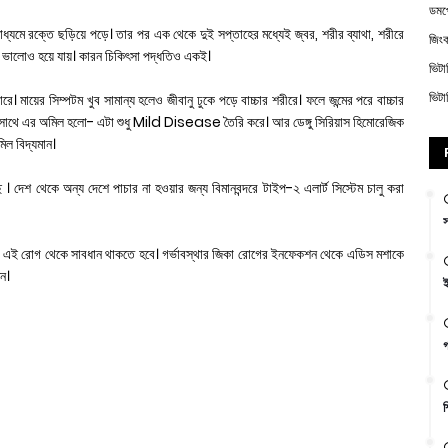
ডম
ধ্যমে রক্তে ছড়িয়ে পড়ে। তার পর এক থেকে দুই সপ্তাহের মধ্যেই জ্বর, শরীর ব্যাথা, শরীরে
জিং
য়। ভালোও হয়ে যায়। কারন চিকিৎসা পদ্ধতিও একই।
ভিট
ভিট
ে। মায়ের সিম্পটম খুব সামান্য হলেও জীবানু ঢুকে পড়ে বাচ্চার শরীরে। ফলে জন্মের পরে বাচ্চার
। ডেঙ্গুর সাথে এর অমিল হলো- এটা শুধু Mild Disease তৈরি করে। আর ডেঙ্গু সিরিয়াস হিমোরেজিক
িল বিদ্যমান।
 দেশ থেকে অন্য দেশে পাচার না হওয়ার জন্য বিমানবন্দরে টাইপ-২ এলার্ট সিস্টেম চালু করা
স
থে এই রোগ থেকে সাবধান থাকতে হবে। গর্ভাবস্থার জিকা রোগের ইনফেকশন থেকে এডিস মশাকে
িন।
ই
গ
শ