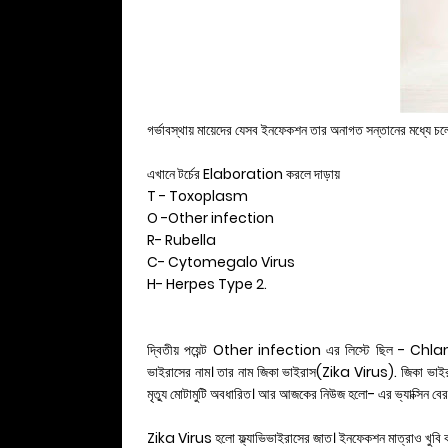
গর্ভাবস্থায় মায়েদের যেসব ইনফেকশন তার অনাগত সন্তানের মধ্যে
এখানে টর্চের Elaboration করলে দাড়ায়
T - Toxoplasm
O -Other infection
R- Rubella
C- Cytomegalo Virus
H- Herpes Type 2.
দ্বিতীয় পয়েন্ট Other infection এর লিস্টে ছিল - Chlamy
ভাইরাসের নাম। তার নাম জিকা ভাইরাস(Zika Virus). জিকা ভাইরাস
মৃত্যু মোটামুটি অবধারিত। আর আজকের নিউজ হলো- এর ভ্যাক্সিন বে
Zika Virus হলো ফ্ল্যাভিভাইরাসের জাত। ইনফেকশন মাত্রাও খুবি ক