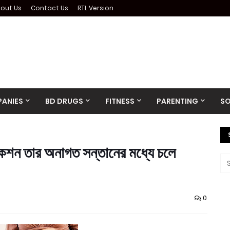
out Us
Contact Us
RTL Version
ANIES
BD DRUGS
FITNESS
PARENTING
SO
েকশন তার অনাগত সন্তানের মধ্যে চলে
0