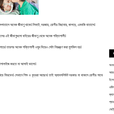
সপাতালে অনেক জীবাণু থাকে। লিফটে, দরজায়, রোগীর বিছানায়, কাপড়ে, এমনকি বাতাসে।
ালের এই জীবাণুগুলো বাইরের জীবাণু থেকে অনেক শক্তিশালী।
রে। তারপর অনেক শক্তিশালী ওষুধ দিয়েও সেটা নিয়ন্ত্রণ করা মুশকিল হয়।
 বা সোশালাইজ করতে না আসাই ভালো।
অন
আয়র
নিয়ে ফিরবেন। সেখানে শিশু ও বৃদ্ধরা আছেন। তাই অ্যাবসলিউট দরকার না থাকলে রোগীর সাথে
ইস
ওম
ক্য
প্য
মেট