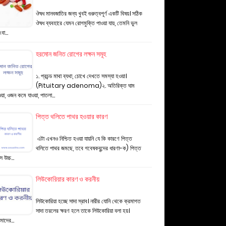
ঔষধ মানবজাতির জন্য খুবই গুরুত্বপূর্ণ একটি বিষয়। সঠিক
ঔষধ ব্যবহারে যেমন রোগমুক্তি পাওয়া যায়, তেমনি ভুল
ংবা…
হরমোন জনিত রোগের লক্ষন সমূহ
১. প্রচন্ড মাথা ব্যথা, চোখে দেখতে সমস্যা হওয়া।
(Pituitary adenoma)২. অতিরিক্ত ঘাম
য়া, ওজন কমে যাওয়া, পাতলা…
পিত্ত থলিতে পাথর হওয়ার কারণ
এটা এখনও নিশ্চিত হওয়া যায়নি যে কি কারণে পিত্ত
থলিতে পাথর জমছে, তবে গবেষকবৃন্দের ধারণা-ক) পিত্ত
ে উচ্চ…
লিউকোরিয়ার কারণ ও করনীয়
লিউকোরিয়া হচ্ছে সাদা স্রাব। নারীর যোনি থেকে ক্রমাগত
সাদা তরলের ক্ষরণ হলে তাকে লিউকোরিয়া বলা হয়।
মাদের…