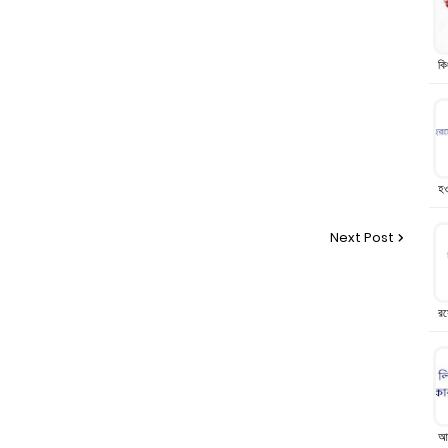
কি
হও
Next Post
রস
আ