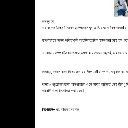
জনস্বার্থে:
বার বছরের নিচের শিশুদের হাসপাতালে ঘুরতে নিয়ে আসা বিপদজনক। হা
হাসপাতালে অনেক শক্তিশালী অ্যান্টিবায়োটিক ইউজ হয়। তাই হাসপাত
বাচ্চাদের রোগপ্রতিরোধ ক্ষমতা কম থাকায় তাদের সহজেই ধরে ফেলতে পা
তাছাড়া, কোলে বাচ্চা নিয়ে যেতে হয় শিশুপার্কে। হাসপাতালে ঘুরতে
বড়রাও প্রয়োজন ছাড়া হাসপাতালে এসে আবার বাড়িতে সেই জীবাণু 
কারোই থাকা উৎসাহিত করা হয়না।
লিখেছেন-
ডা. কায়সার আনাম