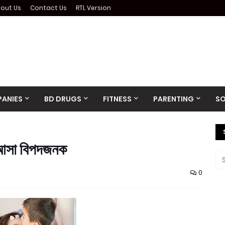
out Us
Contact Us
RTL Version
ANIES
BD DRUGS
FITNESS
PARENTING
SO
ে আসা বিপদজনক
0