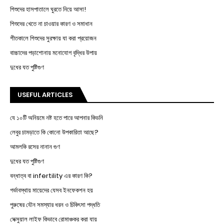
শিশুদের হাসপাতালে ঘুরতে নিয়ে আসা!
শিশুদের খেতে না চাওয়ার কারণ ও সমাধান
শীতকালে শিশুদের সুরক্ষায় যা করা প্রয়োজন
বাচ্চাদের পড়াশোনায় মনোযোগ বৃদ্ধির উপায়
দুধের যত পুষ্টিগুণ
USEFUL ARTICLES
যে ১০টি অনিয়মে নষ্ট হতে পারে আপনার কিডনি
লেবুর চামড়াতে কি কোনো উপকারিতা আছে?
আমলকি রসের নানান গুণ
দুধের যত পুষ্টিগুণ
বন্ধাত্ব বা infertility এর কারণ কি?
গর্ভাবস্থায় মায়েদের যেসব ইনফেকশন হয়
পুরুষের যৌন সমস্যার ধরন ও চিকিৎসা পদ্ধতি
সেক্সুয়াল লাইফ কিভাবে রোমাঞ্চকর করা যায়