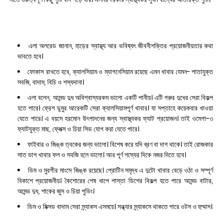
এলা অলরেড জানান, হাড়ের স্বাস্থ্য আর ভবিষ্যৎ জীবনীশক্তির প্রয়োজনীয়তার কথা
ভাবতে হবে।
ফোকাস রাখতে হবে, ক্যালসিয়াম ও ম্যাগনেসিয়াম রয়েছে এমন খাবার যেমন- পাতাযুক্ত
সবজি, বাদাম, বিচি ও শস্যদানা।
এলা বলেন, আমন্ড দুধ অবিশ্বাস্যরকম ভালো একটি পানীয়। এটি গরুর দুধের সেরা বিকল্প
হতে পারে। ফ্রেশ ডুমুর আরেকটি সেরা ক্যালসিয়ামপূর্ণ খাবার। যা সপ্তাহে কয়েকবার খাওয়া
যেতে পারে। এ বয়সে হরমোন উৎপাদনের জন্য স্বাস্থ্যকর ফ্যাট প্রয়োজন। তাই ওমেগা-৩
ফ্যাটযুক্ত মাছ, ফ্লেক্স ও চিয়া সিড যোগ করা যেতে পারে।
ফাইবার ও জিঙ্ক ত্বকের জন্য ভালো। বিশেষ করে যদি ব্রণ বা দাগ থাকে। তাই রোজকার
সাত ভাগ খাবার ফল ও সবজি হলে ভালো। আর পূর্ণ শস্যের দিকে নজর দিতে হবে।
ডিম ও মুরগীর মাংসে জিঙ্ক রয়েছে। প্রোটিন সমৃদ্ধ এ দুটো খাবার বেড়ে ওঠা ও সম্পূর্ণ
বিকাশে প্রয়োজনীয়। কৈশোরের শেষ ধাপে পাস্তা ডিশের বিকল্প হতে পারে আমন্ড বাটার,
আমন্ড দুধ, শাকের জুস ও চিয়া পুডিং।
ডিম ও মিক্সড বাদাম সেরা স্ন্যাকস এসময়ে। সন্ধ্যার স্ন্যাকসে থাকতে পারে ওটস ও হুম্মাস।