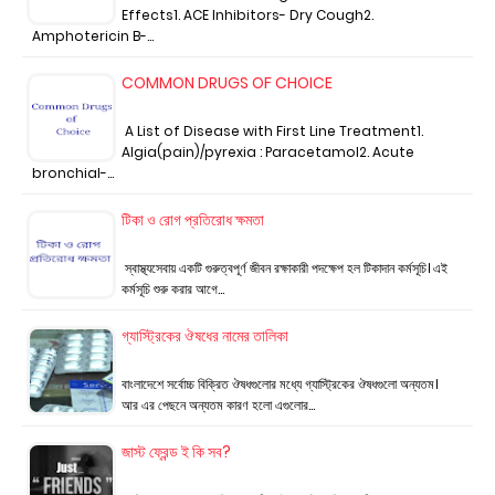
Effects1. ACE Inhibitors- Dry Cough2.
Amphotericin B-…
COMMON DRUGS OF CHOICE
A List of Disease with First Line Treatment1.
Algia(pain)/pyrexia : Paracetamol2. Acute
bronchial-…
টিকা ও রোগ প্রতিরোধ ক্ষমতা
স্বাস্থ্যসেবায় একটি গুরুত্বপূর্ণ জীবন রক্ষাকারী পদক্ষেপ হল টিকাদান কর্মসূচি। এই
কর্মসূচি শুরু করার আগে…
গ্যাস্ট্রিকের ঔষধের নামের তালিকা
বাংলাদেশে সর্বোচ্চ বিক্রিত ঔষধগুলোর মধ্যে গ্যাস্ট্রিকের ঔষধগুলো অন্যতম।
আর এর পেছনে অন্যতম কারণ হলো এগুলোর…
জাস্ট ফ্রেন্ড ই কি সব?