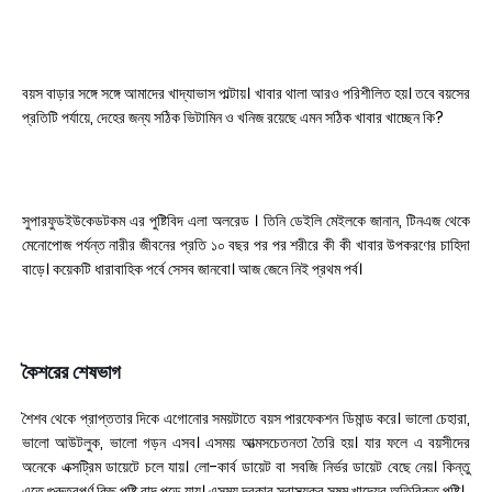
বয়স বাড়ার সঙ্গে সঙ্গে আমাদের খাদ্যাভাস পাল্টায়। খাবার থালা আরও পরিশীলিত হয়। তবে বয়সের
প্রতিটি পর্যায়ে, দেহের জন্য সঠিক ভিটামিন ও খনিজ রয়েছে এমন সঠিক খাবার খাচ্ছেন কি?
সুপারফুডইউকেডটকম এর পুষ্টিবিদ এলা অলরেড । তিনি ডেইলি মেইলকে জানান, টিনএজ থেকে
মেনোপোজ পর্যন্ত নারীর জীবনের প্রতি ১০ বছর পর পর শরীরে কী কী খাবার উপকরণের চাহিদা
বাড়ে। কয়েকটি ধারাবাহিক পর্বে সেসব জানবো। আজ জেনে নিই প্রথম পর্ব।
কৈশরের শেষভাগ
শৈশব থেকে প্রাপ্ততার দিকে এগোনোর সময়টাতে বয়স পারফেকশন ডিমান্ড করে। ভালো চেহারা,
ভালো আউটলুক, ভালো গড়ন এসব। এসময় অ‍াত্মসচেতনতা তৈরি হয়। যার ফলে এ বয়সীদের
অনেকে এক্সট্রিম ডায়েটে চলে যায়। লো-কার্ব ডায়েট বা সবজি নির্ভর ডায়েট বেছে নেয়। কিন্তু
এতে গুরুত্বপূর্ণ কিছু পুষ্টি বাদ পড়ে যায়। এসময় দরকার স্বাস্থ্যকর সুষম খাদ্যের অতিরিক্ত পুষ্টি।