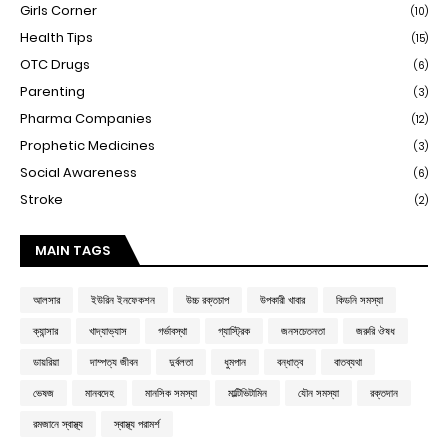
Girls Corner
(10)
Health Tips
(15)
OTC Drugs
(6)
Parenting
(3)
Pharma Companies
(12)
Prophetic Medicines
(3)
Social Awareness
(6)
Stroke
(2)
MAIN TAGS
আলসার
ইউরিন ইনফেকশন
উচ্চ রক্তচাপ
উপকারী খাবার
কিডনি সমস্যা
ক্যান্সার
খাদ্যাভ্যাস
গর্ভাবস্থা
গ্যাস্ট্রিক
জনসচেতনতা
জরুরি ঔষধ
ডায়রিয়া
দাম্পত্য জীবন
দুর্বলতা
ধুমপান
বন্ধাত্ব
বাতব্যথা
ভেষজ
মানবদেহ
মানসিক সমস্যা
মাল্টিভিটামিন
যৌন সমস্যা
রক্তদান
রমজানে স্বাস্থ্য
স্বাস্থ্য পরামর্শ