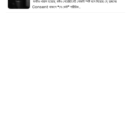
মনটাও খারাপ হয়েছে, কষ্টও পেয়েছি!যেই লোকটা স্পষ্ট বলে দিয়েছে যে, দুজনের
Consent থাকলে ❝যে কেউ❞ শারীরিক…