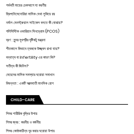
গর্ভবতী মায়ের চেকআপে যা করণীয়
ক্রিপটোমেনোরিয়া মাসিক যেথা লুকিয়ে রয়
নর্মাল মেনস্ট্রুয়াল সাইকেল বলতে কী বোঝায়?
পলিসিস্টিক ওভারিয়ান সিনড্রোম (PCOS)
ব্রণ : সুন্দর মুখশ্রীর দৃষ্টিকটু যন্ত্রনা
শীতকালে কিভাবে ত্বককে উজ্জ্বল রাখা যায়?
বন্ধাত্ব বা Infertility এর কারণ কি?
সতীত্ব কী জিনিস?
মেয়েদের মাসিক সমস্যার ঘরোয়া সমাধান
বিষন্নতা : একটি আত্মঘাতী মানসিক রোগ
CHILD-CARE
শিশুর শারীরিক বৃদ্ধির উপায়
শিশুর জ্বর : করনীয় ও বর্জনীয়
শিশুর কোষ্ঠকাঠিন্য দূর করার ঘরোয়া উপায়