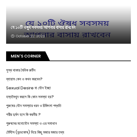
যে ১০টি ওষুধ সবসময় আপনার বাসায় রাখবেন
October 22, 2022
MEN'S CORNER
সুস্থ থাকার দৈনিক রুটিন
ব্যায়াম কেন ও কখন করবেন?
Sexual Desire বা যৌন ইচ্ছা
হস্তমৈথুন করলে কি কোন সমস্যা হয়?
পুরুষের যৌন সমস্যার ধরন ও চিকিৎসা পদ্ধতি
শরীর দুর্বল হলে কি করনীয় ?
পুরুষদের মনোযৌন সমস্যা ও এর সমাধান
টেস্টিস (অন্ডকোষ) নিয়ে কিছু মজার মজার তথ্য