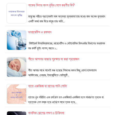
নাকের ভিতর মাংস বৃদ্ধি পেলে করণীয় কি?
মানুষের শরীরে প্রত্যেকটা অঙ্গ অত্যন্ত মূল্যবান। তার মধ্যে নাক অনেক মূল্যবান
একটি অঙ্গ। নাক দিয়ে মানুষ তার অতি…
ডায়াবেটিস ও রমাদান
নিউইয়র্ক বিশ্ববিদ্যালয়ের, ডায়েবেটিস ও মেটাবোলিক ডিসওর্ডার বিভাগের অধ্যাপক
ডাঃ রবার্ট কুইং বলেন, বছরে ১…
শীতে আপনার বাচ্চার সুরক্ষায় যা করা প্রয়োজন
শীত আসার সাথে সাথেই শুরু হয়েছে শিশুদের কমন কিছু রোগ। হাসপাতাল
আউটডোর, চেম্বার, ইমার্জেন্সিতে মোটামুটি…
হাতে একজিমা বা হাতের পানি গোটা
হাতের খুব পরিচিত এক চর্মরোগ হল একজিমা। একজিমা হলে সাধারণত ত্বকে যা
হয়:ত্বক বেশ শুষ্ক হয়ে ওঠে।সে সাথে ত্বক হয়ে…
মানসিক রোগের লক্ষণ ও চিকিৎসা