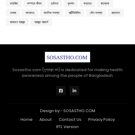
ডায়রিয়া
দাম্পত্য জীবন
দুর্বলতা
ধুমপান
বন্ধাত্ব
বাতব্যথা
ভেষজ
মানবদেহ
মানসিক সমস্যা
মাল্টিভিটামিন
যৌন সমস্যা
রক্তদান
রমজানে স্বাস্থ্য
স্বাস্থ্য পরামর্শ
Sosastho.com (সুস্বাস্থ্য.কম) is dedicated for making health
awareness among the people of Bangladesh.
Design by -
SOSASTHO.COM
Home
About
Contact Us
Privacy Policy
RTL Version