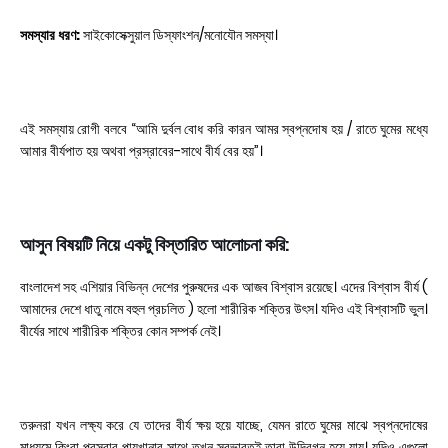
সমস্যার ধরণ:
সাইকোসেক্সুয়াল ডিস্ফাংশন/মনোযৌন সমস্যা।
এই সমস্যায় রোগী বলবে “আমি দুর্বল বোধ করি কারন আমর স্বপ্নদোষ হয় / রাতে ঘুমের মধ্যে
আমার বীর্যপাত হয় অথবা প্রস্রাবের-সাথে বীর্য বের হয়”।
আসুন বিষয়টি নিয়ে একটু বিস্তারিত আলোচনা করি:
বাংলাদেশ সহ এশিয়ার বিভিন্ন দেশের পুরুষদের এক আজব বিশ্বাস রয়েছে। এদের বিশ্বাস বীর্য (
আমাদের দেশে ধাতু নামে বহুল প্রচলিত ) হলো শারীরিক শক্তির উৎস। যদিও এই বিশ্বাসটি ভুল।
বীর্যের সাথে শারীরিক শক্তির কোন সম্পর্ক নেই।
তরুনরা যখন লক্ষ্য করে যে তাদের বীর্য ক্ষয় হয়ে যাচ্ছে, যেমন রাতে ঘুমের মাঝে স্বপ্নদোষের
মাধ্যমে কিংবা প্রস্রাব পায়খানার সাথে তখন স্বভাবতই তারা উদ্বিগ্ন হয়ে যায়। যদিও এগুলো