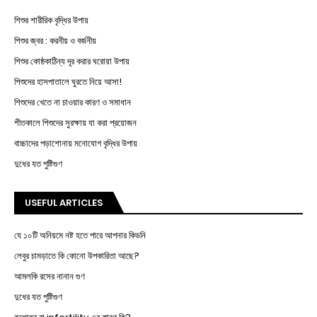
শিশুর শারীরিক বৃদ্ধির উপায়
শিশুর জ্বর : করনীয় ও বর্জনীয়
শিশুর কোষ্ঠকাঠিন্য দূর করার ঘরোয়া উপায়
শিশুদের হাসপাতালে ঘুরতে নিয়ে আসা!
শিশুদের খেতে না চাওয়ার কারণ ও সমাধান
শীতকালে শিশুদের সুরক্ষায় যা করা প্রয়োজন
বাচ্চাদের পড়াশোনায় মনোযোগ বৃদ্ধির উপায়
দুধের যত পুষ্টিগুণ
USEFUL ARTICLES
যে ১০টি অনিয়মে নষ্ট হতে পারে আপনার কিডনি
লেবুর চামড়াতে কি কোনো উপকারিতা আছে?
আমলকি রসের নানান গুণ
দুধের যত পুষ্টিগুণ