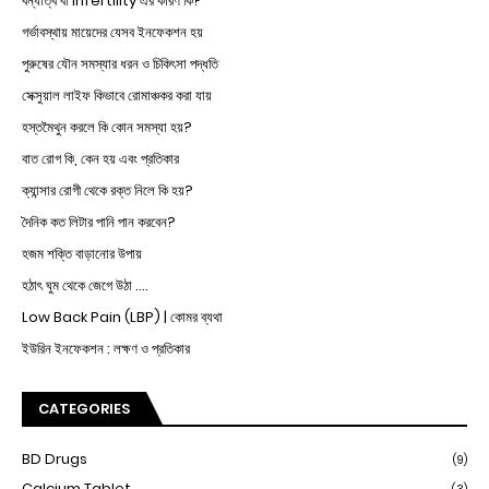
বন্ধাত্ব বা infertility এর কারণ কি?
গর্ভাবস্থায় মায়েদের যেসব ইনফেকশন হয়
পুরুষের যৌন সমস্যার ধরন ও চিকিৎসা পদ্ধতি
সেক্সুয়াল লাইফ কিভাবে রোমাঞ্চকর করা যায়
হস্তমৈথুন করলে কি কোন সমস্যা হয়?
বাত রোগ কি, কেন হয় এবং প্রতিকার
ক্যান্সার রোগী থেকে রক্ত নিলে কি হয়?
দৈনিক কত লিটার পানি পান করবেন?
হজম শক্তি বাড়ানোর উপায়
হঠাৎ ঘুম থেকে জেগে উঠা ....
Low Back Pain (LBP) | কোমর ব্যথা
ইউরিন ইনফেকশন : লক্ষণ ও প্রতিকার
CATEGORIES
BD Drugs
(9)
Calcium Tablet