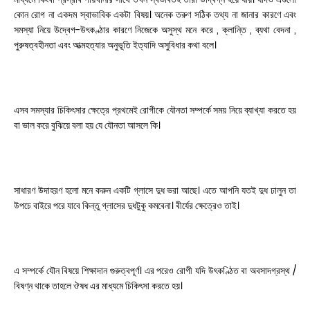
কোন রোগ না একদম স্বাভাবিক একটা বিষয়। অনেক তরুণ সঠিক তথ্য না জানার কারণে এবং
সমস্যা নিয়ে উদ্বেগ-উৎকণ্ঠার কারণে নিজেকে অসুস্থ মনে করে , ক্লান্তি , ব্যথা বেদনা ,
পুরুষত্বহীনতা এবং আত্মহত্যার অনুভূতি ইত্যাদি অসুবিধার কথা বলে।
এসব সমস্যার চিকিৎসার ক্ষেত্রে প্রথমেই রোগীকে যৌনতা সম্পর্কে সময় নিয়ে ব্যাখ্যা করতে হয়
বা ভাল করে বুঝিয়ে বলা হয় যে যৌনতা আসলে কি।
সাধারণ উদাহরণ হলো মনে করুন একটি গ্লাসে দুধ ভরা আছে। এতে আপনি যতই দুধ ঢালুন তা
উপচে বাইরে পরে যাবে কিন্তু গ্লাসের দুধটুকু কমবেনা। বীর্যের ক্ষেত্রেও তাই।
এ সম্পর্কে যৌন বিষয়ে শিক্ষাদান গুরুত্বপূর্ণ। এর পরেও রোগী যদি উৎকণ্ঠিত বা অবসাদগ্রস্থ /
বিষণ্ন থাকে তাহলে ঔষধ এর মাধ্যমে চিকিৎসা করতে হয়।