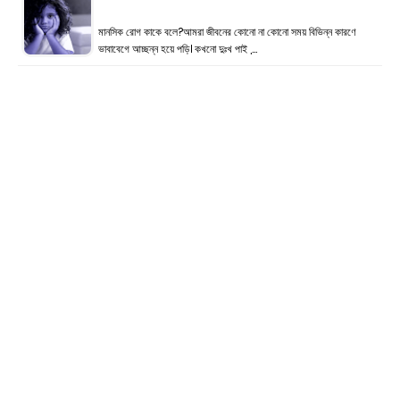
মানসিক রোগ কাকে বলে?আমরা জীবনের কোনো না কোনো সময় বিভিন্ন কারণে
ভাবাবেগে আচ্ছন্ন হয়ে পড়ি। কখনো দুঃখ পাই ,…