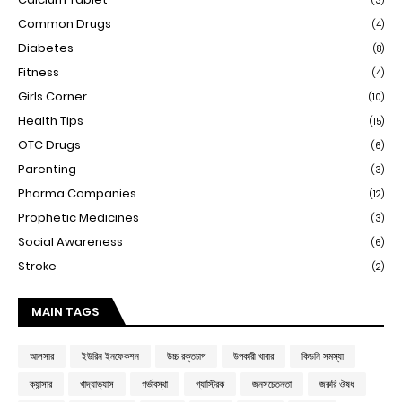
(3)
Common Drugs
(4)
Diabetes
(8)
Fitness
(4)
Girls Corner
(10)
Health Tips
(15)
OTC Drugs
(6)
Parenting
(3)
Pharma Companies
(12)
Prophetic Medicines
(3)
Social Awareness
(6)
Stroke
(2)
MAIN TAGS
আলসার
ইউরিন ইনফেকশন
উচ্চ রক্তচাপ
উপকারী খাবার
কিডনি সমস্যা
ক্যান্সার
খাদ্যাভ্যাস
গর্ভাবস্থা
গ্যাস্ট্রিক
জনসচেতনতা
জরুরি ঔষধ