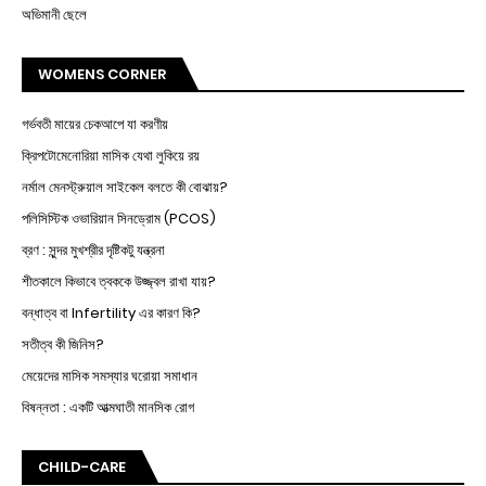
অভিমানী ছেলে
WOMENS CORNER
গর্ভবতী মায়ের চেকআপে যা করণীয়
ক্রিপটোমেনোরিয়া মাসিক যেথা লুকিয়ে রয়
নর্মাল মেনস্ট্রুয়াল সাইকেল বলতে কী বোঝায়?
পলিসিস্টিক ওভারিয়ান সিনড্রোম (PCOS)
ব্রণ : সুন্দর মুখশ্রীর দৃষ্টিকটু যন্ত্রনা
শীতকালে কিভাবে ত্বককে উজ্জ্বল রাখা যায়?
বন্ধাত্ব বা Infertility এর কারণ কি?
সতীত্ব কী জিনিস?
মেয়েদের মাসিক সমস্যার ঘরোয়া সমাধান
বিষন্নতা : একটি আত্মঘাতী মানসিক রোগ
CHILD-CARE