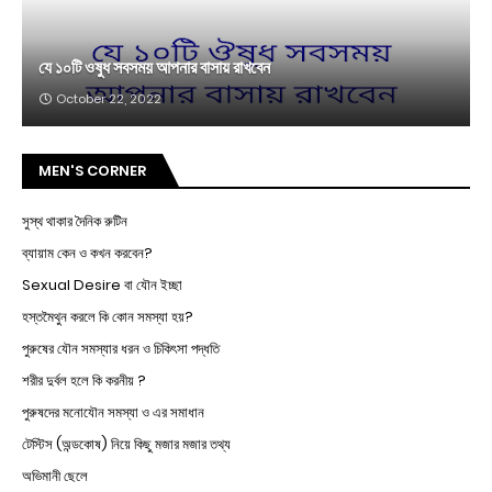
যে ১০টি ওষুধ সবসময় আপনার বাসায় রাখবেন
October 22, 2022
MEN'S CORNER
সুস্থ থাকার দৈনিক রুটিন
ব্যায়াম কেন ও কখন করবেন?
Sexual Desire বা যৌন ইচ্ছা
হস্তমৈথুন করলে কি কোন সমস্যা হয়?
পুরুষের যৌন সমস্যার ধরন ও চিকিৎসা পদ্ধতি
শরীর দুর্বল হলে কি করনীয় ?
পুরুষদের মনোযৌন সমস্যা ও এর সমাধান
টেস্টিস (অন্ডকোষ) নিয়ে কিছু মজার মজার তথ্য
অভিমানী ছেলে