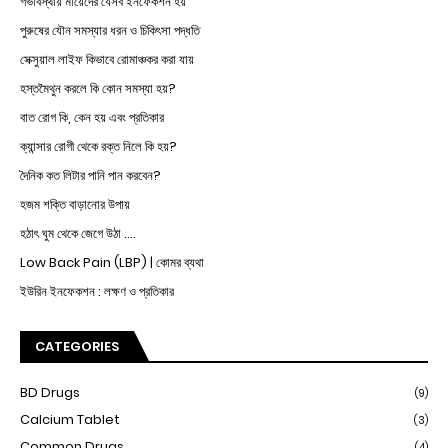
গর্ভাবস্থায় মায়েদের যেসব ইনফেকশন হয়
পুরুষের যৌন সমস্যার ধরন ও চিকিৎসা পদ্ধতি
সেক্সুয়াল লাইফ কিভাবে রোমাঞ্চকর করা যায়
হস্তমৈথুন করলে কি কোন সমস্যা হয়?
বাত রোগ কি, কেন হয় এবং প্রতিকার
ক্যান্সার রোগী থেকে রক্ত নিলে কি হয়?
দৈনিক কত লিটার পানি পান করবেন?
হজম শক্তি বাড়ানোর উপায়
হঠাৎ ঘুম থেকে জেগে উঠা ....
Low Back Pain (LBP) | কোমর ব্যথা
ইউরিন ইনফেকশন : লক্ষণ ও প্রতিকার
CATEGORIES
BD Drugs
(9)
Calcium Tablet
(3)
Common Drugs
(4)