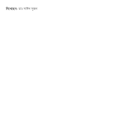
লিখেছেন-
ডাঃ সাঈদ সুজন