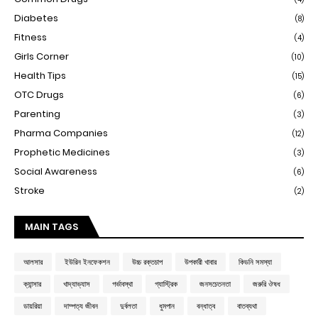
Diabetes
(8)
Fitness
(4)
Girls Corner
(10)
Health Tips
(15)
OTC Drugs
(6)
Parenting
(3)
Pharma Companies
(12)
Prophetic Medicines
(3)
Social Awareness
(6)
Stroke
(2)
MAIN TAGS
আলসার
ইউরিন ইনফেকশন
উচ্চ রক্তচাপ
উপকারী খাবার
কিডনি সমস্যা
ক্যান্সার
খাদ্যাভ্যাস
গর্ভাবস্থা
গ্যাস্ট্রিক
জনসচেতনতা
জরুরি ঔষধ
ডায়রিয়া
দাম্পত্য জীবন
দুর্বলতা
ধুমপান
বন্ধাত্ব
বাতব্যথা