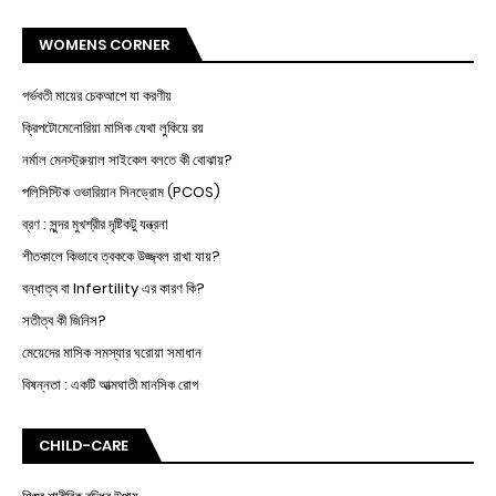
WOMENS CORNER
গর্ভবতী মায়ের চেকআপে যা করণীয়
ক্রিপটোমেনোরিয়া মাসিক যেথা লুকিয়ে রয়
নর্মাল মেনস্ট্রুয়াল সাইকেল বলতে কী বোঝায়?
পলিসিস্টিক ওভারিয়ান সিনড্রোম (PCOS)
ব্রণ : সুন্দর মুখশ্রীর দৃষ্টিকটু যন্ত্রনা
শীতকালে কিভাবে ত্বককে উজ্জ্বল রাখা যায়?
বন্ধাত্ব বা Infertility এর কারণ কি?
সতীত্ব কী জিনিস?
মেয়েদের মাসিক সমস্যার ঘরোয়া সমাধান
বিষন্নতা : একটি আত্মঘাতী মানসিক রোগ
CHILD-CARE