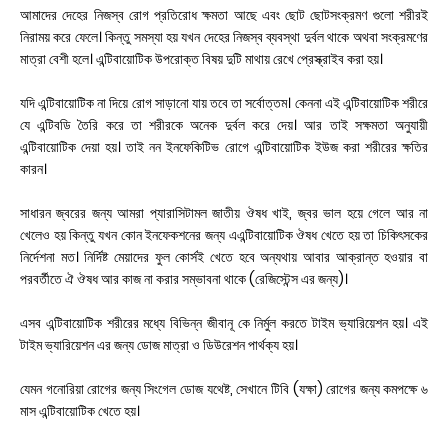
আমাদের দেহের নিজস্ব রোগ প্রতিরোধ ক্ষমতা আছে এবং ছোট ছোটসংক্রমণ গুলো শরীরই
নিরাময় করে ফেলে। কিন্তু সমস্যা হয় যখন দেহের নিজস্ব ব্যবস্থা দুর্বল থাকে অথবা সংক্রমণের
মাত্রা বেশী হলে। এন্টিবায়োটিক উপরোক্ত বিষয় দুটি মাথায় রেখে প্রেস্ক্রাইব করা হয়।
যদি এন্টিবায়োটিক না দিয়ে রোগ সাড়ানো যায় তবে তা সর্বোত্তম। কেননা এই এন্টিবায়োটিক শরীরে
যে এন্টিবডি তৈরি করে তা শরীরকে অনেক দুর্বল করে দেয়। আর তাই সক্ষমতা অনুযায়ী
এন্টিবায়োটিক দেয়া হয়। তাই নন ইনফেকিটিভ রোগে এন্টিবায়োটিক ইউজ করা শরীরের ক্ষতির
কারন।
সাধারন জ্বরের জন্য আমরা প্যারাসিটামল জাতীয় ঔষধ খাই, জ্বর ভাল হয়ে গেলে আর না
খেলেও হয় কিন্তু যখন কোন ইনফেকশনের জন্য এএন্টিবায়োটিক ঔষধ খেতে হয় তা চিকিৎসকের
নির্দেশনা মত। নির্দিষ্ট মেয়াদের ফুল কোর্সই খেতে হবে অন্যথায় আবার আক্রান্ত হওয়ার বা
পরবর্তীতে ঐ ঔষধ আর কাজ না করার সম্ভাবনা থাকে (রেজিস্টেন্স এর জন্য)।
এসব এন্টিবায়োটিক শরীরের মধ্যে বিভিন্ন জীবানূ কে নির্মুল করতে টাইম ভ্যারিয়েশন হয়। এই
টাইম ভ্যারিয়েশন এর জন্য ডোজ মাত্রা ও ডিউরেশন পার্থক্য হয়।
যেমন গনোরিয়া রোগের জন্য সিংগেল ডোজ যথেষ্ট, সেখানে টিবি (যক্ষা) রোগের জন্য কমপক্ষে ৬
মাস এন্টিবায়োটিক খেতে হয়।