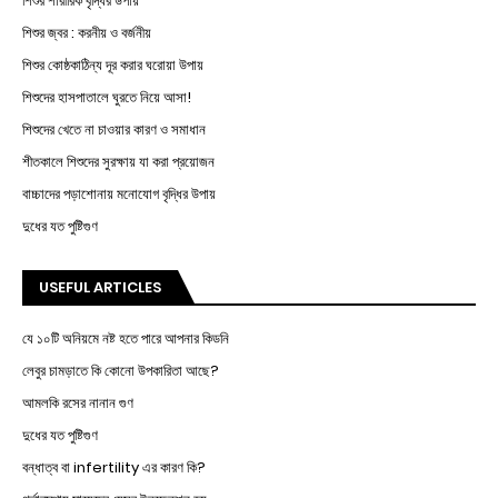
শিশুর শারীরিক বৃদ্ধির উপায়
শিশুর জ্বর : করনীয় ও বর্জনীয়
শিশুর কোষ্ঠকাঠিন্য দূর করার ঘরোয়া উপায়
শিশুদের হাসপাতালে ঘুরতে নিয়ে আসা!
শিশুদের খেতে না চাওয়ার কারণ ও সমাধান
শীতকালে শিশুদের সুরক্ষায় যা করা প্রয়োজন
বাচ্চাদের পড়াশোনায় মনোযোগ বৃদ্ধির উপায়
দুধের যত পুষ্টিগুণ
USEFUL ARTICLES
যে ১০টি অনিয়মে নষ্ট হতে পারে আপনার কিডনি
লেবুর চামড়াতে কি কোনো উপকারিতা আছে?
আমলকি রসের নানান গুণ
দুধের যত পুষ্টিগুণ
বন্ধাত্ব বা infertility এর কারণ কি?