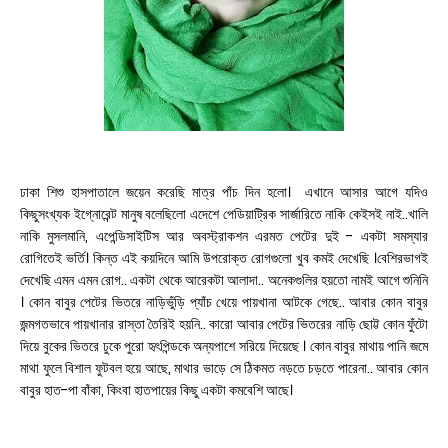
ঢাকা শিশু হাসপাতালে জয়েন করেছি মাত্র পাঁচ দিন হলো। এখানে আসার আগে যদিও
কিছুসংখ্যক ইগ্নোরেন্ট মানুষ বলেছিলো এদেশে পেডিয়াট্রিক সার্জারিতে নাকি কেইসই নাই..খালি
নাকি মুসলমানি, এপেন্ডিসাইটিস আর অবস্ট্রাকশন এরমত পেটের দুই - একটা সমস্যার
রোগিতেই ভর্তি। কিন্ত এই কয়দিনে আমি উপরোক্ত রোগগুলো খুব কমই দেখেছি ।বেশিরভাগই
দেখেছি এমন এমন রোগ.. একটা থেকে আরেকটা আলাদা.. অনেকগুলির হয়তো নামই আগে শুনিনি
। কোন বাবুর পেটের ভিতরে নাড়িভুঁড়ি প্যাঁচ খেয়ে পায়খানা আটকে গেছে.. আবার কোন বাবুর
জন্মগতভাবে পায়খানার রাস্তা তৈরিই হয়নি.. কারো আবার পেটের ভিতরের নাড়ি ছোট্ট কোন ফুঁটো
দিয়ে বুকের ভিতরে ঢুকে পুরো হৃৎপিন্ডকে অন্যপাশে সরিয়ে দিয়েছে । কোন বাবুর মাথায় পানি জমে
মাথা ফুলে বিশাল ফুটবল হয়ে আছে, মাথার ভাড়ে সে ঠিকমত নড়তে চড়তে পারেনা.. আবার কোন
বাবুর হাত-পা বাঁকা, কিংবা হাতপায়ের কিছু একটা কমবেশি আছে।