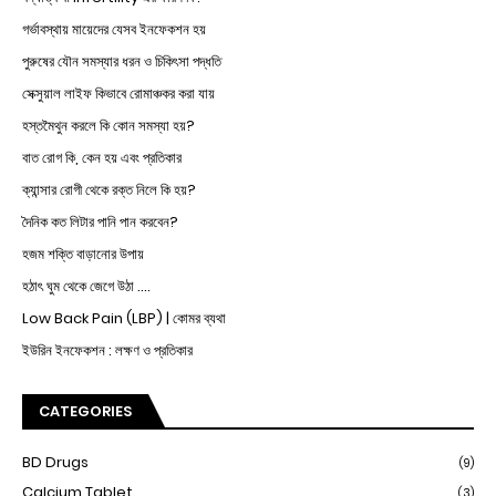
গর্ভাবস্থায় মায়েদের যেসব ইনফেকশন হয়
পুরুষের যৌন সমস্যার ধরন ও চিকিৎসা পদ্ধতি
সেক্সুয়াল লাইফ কিভাবে রোমাঞ্চকর করা যায়
হস্তমৈথুন করলে কি কোন সমস্যা হয়?
বাত রোগ কি, কেন হয় এবং প্রতিকার
ক্যান্সার রোগী থেকে রক্ত নিলে কি হয়?
দৈনিক কত লিটার পানি পান করবেন?
হজম শক্তি বাড়ানোর উপায়
হঠাৎ ঘুম থেকে জেগে উঠা ....
Low Back Pain (LBP) | কোমর ব্যথা
ইউরিন ইনফেকশন : লক্ষণ ও প্রতিকার
CATEGORIES
BD Drugs
(9)
Calcium Tablet
(3)