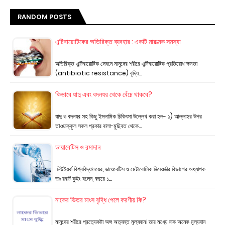
RANDOM POSTS
এন্টিবায়োটিকের অতিরিক্ত ব্যবহার : একটি মারাত্মক সমস্যা
অতিরিক্ত এন্টিবায়োটিক সেবনে মানুষের শরীরে এন্টিবায়োটিক প্রতিরোধ ক্ষমতা
(antibiotic resistance) বৃদ্ধি…
কিভাবে যাদু এবং বদনযর থেকে বেঁচে থাকবে?
যাদু ও বদনযর সহ কিছু ইসলামিক চিকিৎসা উল্লেখ করা হল- ১) আল্লাহর উপর
তাওয়াক্কুল সকল প্রকার বালা-মুছিবত থেকে…
ডায়াবেটিস ও রমাদান
নিউইয়র্ক বিশ্ববিদ্যালয়ের, ডায়েবেটিস ও মেটাবোলিক ডিসওর্ডার বিভাগের অধ্যাপক
ডাঃ রবার্ট কুইং বলেন, বছরে ১…
নাকের ভিতর মাংস বৃদ্ধি পেলে করণীয় কি?
মানুষের শরীরে প্রত্যেকটা অঙ্গ অত্যন্ত মূল্যবান। তার মধ্যে নাক অনেক মূল্যবান