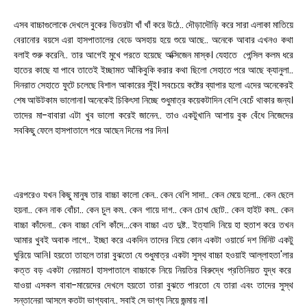
এসব বাচ্চাগুলোকে দেখলে বুকের ভিতরটা খাঁ খাঁ করে উঠে.. দৌড়াদৌড়ি করে সারা এলাকা মাতিয়ে
বেরানোর বয়সে এরা হাসপাতালের বেডে অসহায় হয়ে শুয়ে আছে.. অনেকে আবার এখনও কথা
বলাই শুরু করেনি.. তার আগেই মুখে পরতে হয়েছে অক্সিজেন মাস্ক। যেহাতে পেন্সিল কলম ধরে
হাতের কাছে যা পাবে তাতেই ইচ্ছামত আঁকিবুকি করার কথা ছিলো সেহাতে পরে আছে ক্যানুলা..
দিনরাত সেহাতে ফুটে চলেছে বিশাল আকারের সুঁই। সবচেয়ে কষ্টের ব্যাপার হলো এদের অনেকেরই
শেষ আউটকাম ভালোনা। অনেকেই চিকিৎসা নিচ্ছে শুধুমাত্র কয়েকটাদিন বেশি বেচেঁ থাকার জন্য।
তাদের মা-বাবারা এটা খুব ভালো করেই জানেন.. তাও একটুখানি আশায় বুক বেঁধে নিজেদের
সবকিছু ফেলে হাসপাতালে পরে আছেন দিনের পর দিন।
এরপরেও যখন কিছু মানুষ তার বাচ্চা কালো কেন.. কেন বেশি সাদা.. কেন মেয়ে হলো.. কেন ছেলে
হয়না.. কেন নাক বোঁচা.. কেন চুল কম.. কেন গায়ে দাগ.. কেন চোখ ছোট.. কেন হাইট কম.. কেন
বাচ্চা কাঁদেনা.. কেন বাচ্চা বেশি কাঁদে...কেন বাচ্চা এত দুষ্ট.. ইত্যাদি নিয়ে হা হুতাশ করে তখন
আমার খুবই অবাক লাগে.. ইচ্ছা করে একদিন তাদের নিয়ে কোন একটা ওয়ার্ডে দশ মিনিট একটু
ঘুরিয়ে আনি। হয়তো তাহলে তারা বুঝতো যে শুধুমাত্র একটা সুস্থ বাচ্চা হওয়াই আল্লাহতা'লার
কত্ত বড় একটা নেয়ামত। হাসপাতালে বাচ্চাকে নিয়ে নিয়তির বিরুদ্ধে প্রতিনিয়ত যুদ্ধ করে
যাওয়া এসকল বাবা-মায়েদের দেখলে হয়তো তারা বুঝতে পারতো যে তারা এবং তাদের সুস্থ
সন্তানেরা আসলে কতটা ভাগ্যবান.. সবাই সে ভাগ্য নিয়ে জন্মায় না।