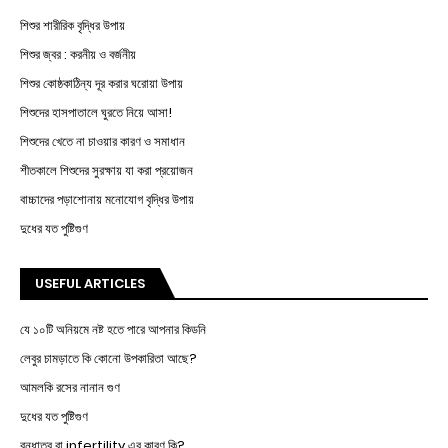
শিশুর শারীরিক বৃদ্ধির উপায়
শিশুর জ্বর : করনীয় ও বর্জনীয়
শিশুর কোষ্ঠকাঠিন্য দূর করার ঘরোয়া উপায়
শিশুদের হাসপাতালে ঘুরতে নিয়ে আসা!
শিশুদের খেতে না চাওয়ার কারণ ও সমাধান
শীতকালে শিশুদের সুরক্ষায় যা করা প্রয়োজন
বাচ্চাদের পড়াশোনায় মনোযোগ বৃদ্ধির উপায়
দুধের যত পুষ্টিগুণ
USEFUL ARTICLES
যে ১০টি অনিয়মে নষ্ট হতে পারে আপনার কিডনি
লেবুর চামড়াতে কি কোনো উপকারিতা আছে?
আমলকি রসের নানান গুণ
দুধের যত পুষ্টিগুণ
বন্ধাত্ব বা infertility এর কারণ কি?