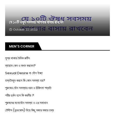
যে ১০টি ওষুধ সবসময় আপনার বাসায় রাখবেন
October 22, 2022
MEN'S CORNER
সুস্থ থাকার দৈনিক রুটিন
ব্যায়াম কেন ও কখন করবেন?
Sexual Desire বা যৌন ইচ্ছা
হস্তমৈথুন করলে কি কোন সমস্যা হয়?
পুরুষের যৌন সমস্যার ধরন ও চিকিৎসা পদ্ধতি
শরীর দুর্বল হলে কি করনীয় ?
পুরুষদের মনোযৌন সমস্যা ও এর সমাধান
টেস্টিস (অন্ডকোষ) নিয়ে কিছু মজার মজার তথ্য