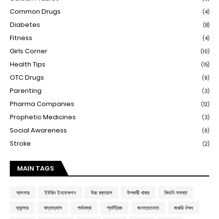
Common Drugs
(4)
Diabetes
(8)
Fitness
(4)
Girls Corner
(10)
Health Tips
(15)
OTC Drugs
(6)
Parenting
(3)
Pharma Companies
(12)
Prophetic Medicines
(3)
Social Awareness
(6)
Stroke
(2)
MAIN TAGS
আলসার
ইউরিন ইনফেকশন
উচ্চ রক্তচাপ
উপকারী খাবার
কিডনি সমস্যা
ক্যান্সার
খাদ্যাভ্যাস
গর্ভাবস্থা
গ্যাস্ট্রিক
জনসচেতনতা
জরুরি ঔষধ