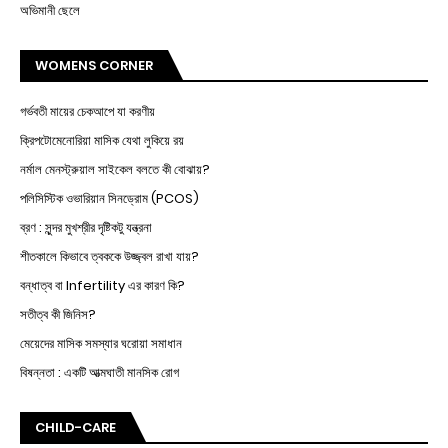
অভিমানী ছেলে
WOMENS CORNER
গর্ভবতী মায়ের চেকআপে যা করণীয়
ক্রিপটোমেনোরিয়া মাসিক যেথা লুকিয়ে রয়
নর্মাল মেনস্ট্রুয়াল সাইকেল বলতে কী বোঝায়?
পলিসিস্টিক ওভারিয়ান সিনড্রোম (PCOS)
ব্রণ : সুন্দর মুখশ্রীর দৃষ্টিকটু যন্ত্রনা
শীতকালে কিভাবে ত্বককে উজ্জ্বল রাখা যায়?
বন্ধাত্ব বা Infertility এর কারণ কি?
সতীত্ব কী জিনিস?
মেয়েদের মাসিক সমস্যার ঘরোয়া সমাধান
বিষন্নতা : একটি আত্মঘাতী মানসিক রোগ
CHILD-CARE