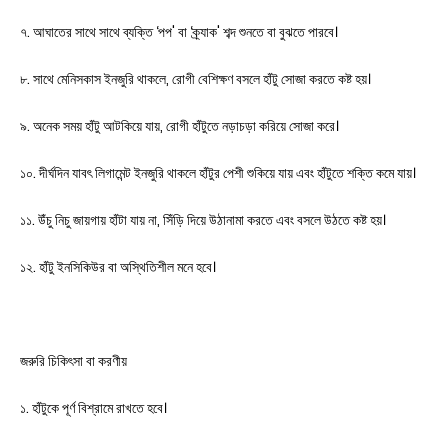
৭. আঘাতের সাথে সাথে ব্যক্তি ‘পপ' বা ‘ক্র্যাক' শব্দ শুনতে বা বুঝতে পারবে।
৮. সাথে মেনিসকাস ইনজুরি থাকলে, রোগী বেশিক্ষণ বসলে হাঁটু সোজা করতে কষ্ট হয়।
৯. অনেক সময় হাঁটু আটকিয়ে যায়, রোগী হাঁটুতে নড়াচড়া করিয়ে সোজা করে।
১০. দীর্ঘদিন যাবৎ লিগামেন্ট ইনজুরি থাকলে হাঁটুর পেশী শুকিয়ে যায় এবং হাঁটুতে শক্তি কমে যায়।
১১. উঁচু নিচু জায়গায় হাঁটা যায় না, সিঁড়ি দিয়ে উঠানামা করতে এবং বসলে উঠতে কষ্ট হয়।
১২. হাঁটু ইনসিকিউর বা অস্থিতিশীল মনে হবে।
জরুরি চিকিৎসা বা করণীয়
১. হাঁটুকে পূর্ণ বিশ্রামে রাখতে হবে।