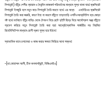
লিগামেন্ট) হাঁটুর পেশীর ব্যায়াম ও দৈনন্দিন কাজকর্ম পরিবর্তনের মাধ্যমে সুস্থ থাকা যায়। ক্রুসিয়েট
লিগামেন্ট ইনজুরি হলে নতুন করে লিগামেন্ট তৈরি করতে হবে। এর মধ্যে এনটেরিওর ক্রুসিয়েট
লিগামেন্ট তৈরি করা জরুরি, কারণ ইহা না করলে হাঁটুতে তাড়াতাড়ি ওসটিওআর্থ্রাইটস হয়ে জোড়া
নষ্ট হবে। বর্তমানে হাঁটুর বাহির থেকে টেনডন নিয়ে ছোট দুইটি ছিদ্র দিয়ে আর্থোস্কপ যন্ত্র হাঁটুতে
প্রবেশ করিয়ে নতুন লিগামেন্ট তৈরি করা হয়। আর্থ্রোস্কোপিক সার্জারীর পর নিয়মিত
রিহেবিলিটেশন মাধ্যমে রোগী দ্রুত সুস্থ হয়ে উঠবে।
স্বাভাবিক ভাবে চলাফেরা ও কাজ করার ক্ষমতা ফিরিয়ে আনা সম্ভব।
-[ডা:মোহাম্মদ আলী, চীফ কনসালট্যান্ট, বিজিএমইএ]