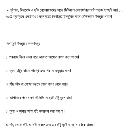
৯. ফুটবল, ক্রিকেট ও হকি খেলোয়াড়দের মাঝে মিডিয়াল কোল্যাটারাল লিগামেন্ট ইনজুরি হয়। ১০.
৭০% ব্যক্তির এনটেরিওর ক্রুসিয়েট লিগামেন্ট ইনজুরির সাথে মেনিসকাস ইনজুরি থাকে।
লিগামেন্ট ইনজুরির লক্ষণসমূহ
১. প্রথমে তীব্র ব্যথা পরে আস্তে আস্তে ব্যথা কমে আসে।
২. ব্যথা হাঁটুর বাহির পার্শ্বে এবং পিছনে অনুভূতি হবে।
৩. হাঁটু ভাঁজ বা সোজা করতে গেলে ব্যথা বেড়ে যায়।
৪. আগাতের প্রথম দশ মিনিটের মধ্যেই হাঁটু ফুলে যায়।
৫. ফুলা ও ব্যথার জন্য হাঁটু নড়াচড়া করা যায় না।
৬. দাঁড়াতে বা হাঁটতে চেষ্টা করলে মনে হবে হাঁটু ছুটে যাচ্ছে বা বেঁকে যাচ্ছে।