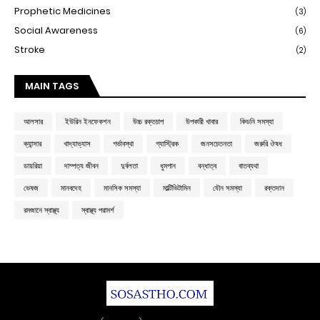
Prophetic Medicines
(3)
Social Awareness
(6)
Stroke
(2)
MAIN TAGS
আলসার
ইউরিন ইনফেকশন
উচ্চ রক্তচাপ
উপকারী খাবার
কিডনি সমস্যা
ক্যান্সার
খাদ্যাভ্যাস
গর্ভাবস্থা
গ্যাস্ট্রিক
জনসচেতনতা
জরুরি ঔষধ
ডায়রিয়া
দাম্পত্য জীবন
দুর্বলতা
ধুমপান
বন্ধাত্ব
বাতব্যথা
ভেষজ
মানবদেহ
মানসিক সমস্যা
মাল্টিভিটামিন
যৌন সমস্যা
রক্তদান
রমজানে স্বাস্থ্য
স্বাস্থ্য পরামর্শ