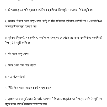
১. হঠাৎ মোচড়ানো গতি দ্বারা এনটেরিওর ক্রুসিয়েট লিগামেন্ট সবচেয়ে বেশি ইনজুরি হয়।
২. আঘাত, রিকশা থেকে পড়ে গেলে, গাড়ি বা মটর সাইকেল দুর্ঘটনায় এনটেরিওর ও পোসটেরিওর
ক্রুসিয়েট লিগামেন্ট ইনজুরি হয়।
৩. ফুটবল, ক্রিকেট, বাস্কেটবল, কাবাডি ও হা-ডু-ডু খেলোয়ারদের মাঝে এনটেরিওর ক্রুসিয়েট
লিগামেন্ট ইনজুরি বেশি হয়।
৪. মই থেকে পড়ে গেলে।
৫. উপর থেকে লাফ দিয়ে পড়লে।
৬. গর্তে পড়ে গেলে।
৭. সিঁড়ি দিয়ে নামার সময় এক স্টেপ ভুল করলে।
৮. ল্যাটারাল কোল্যাটারাল লিগামেন্ট অপেক্ষা মিডিয়াল কোল্যাটারাল লিগামেন্ট বেশি ইনজুরি হয়
হাঁটুর বাহির পার্শ্বে সরাসরি আঘাতের জন্য।