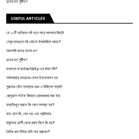
দুধের যত পুষ্টিগুণ
USEFUL ARTICLES
যে ১০টি অনিয়মে নষ্ট হতে পারে আপনার কিডনি
লেবুর চামড়াতে কি কোনো উপকারিতা আছে?
আমলকি রসের নানান গুণ
দুধের যত পুষ্টিগুণ
বন্ধাত্ব বা infertility এর কারণ কি?
গর্ভাবস্থায় মায়েদের যেসব ইনফেকশন হয়
পুরুষের যৌন সমস্যার ধরন ও চিকিৎসা পদ্ধতি
সেক্সুয়াল লাইফ কিভাবে রোমাঞ্চকর করা যায়
হস্তমৈথুন করলে কি কোন সমস্যা হয়?
বাত রোগ কি, কেন হয় এবং প্রতিকার
ক্যান্সার রোগী থেকে রক্ত নিলে কি হয়?
দৈনিক কত লিটার পানি পান করবেন?