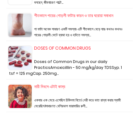
বলছেন, জীবনাচরণ পাল্টে…
শীতকালে পায়ের গোড়লী ফাটার কারন ও তার ঘরোয়া সমাধান
পা ফাটা অনেক সাধারণ একটি সমস্যা৷ এটি শীতকালে বেড়ে যায়৷ কখনও কখনও
পায়ের গোড়ালী ফেটে ব্যাথা হয় ও হাটতে সমস্যা…
DOSES OF COMMON DRUGS
Doses of Common Drugs in our daily
PracticsAmoxicilllin - 50 mg/kg/day TDSSyp. 1
tsf = 125 mgCap. 250mg…
নারী দিবসে এটাই কাম্য
একবার এক মেয়ে এসেছিল চিকিৎসা নিতে। দেরী করে ভাত রান্না করায় স্বামী
মেরেছিল।সাধারণত বেশিরভাগ মারামারির রুগী…