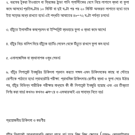
২. বরফের টুকরা টাওয়ালে বা ফ্রিজের ঠান্ডা পানি প্লাস্টিকের বেগে নিয়ে লাগালে ব্যথা বা ফুলা
কমে আসবে। প্রতিঘণ্টায় ১০ মিনিট বা দুই ঘণ্টা পর পর ২০ মিনিট অনবরত লাগাতে হবে। তবে
ইহা সহ্যের মধ্যে রাখতে হবে। এই পদ্ধতি আঘাতের ৪৮-৭২ ঘণ্টা পর্যন্ত চলবে।
৩. হাঁটুতে ইলাসটিক কমপ্রেসন বা ইস্পিলিন্ট ব্যবহারে ফুলা ও ব্যথা কমে আসে।
৪. হাঁটুর নিচে বালিশ দিয়ে হাঁটুকে হার্টের লেবেল থেকে উঁচুতে রাখলে ফুলা কম হবে।
৫. এনালজেসিক বা ব্যথানাশক ওষুধ সেবন।
৬. হাঁটুর লিগামেন্ট ইনজুরির চিকিৎসা প্রদান করতে সক্ষম এমন চিকিৎসকের কাছে বা স্টোরে
রোগীকে পাঠাতে হবে। ল্যাবরেটরি পরীক্ষা: প্রাথমিক চিকিৎসায় রোগীর ব্যথা ও ফুলা সেরে উঠার
পর, হাঁটুর বিভিন্ন শারীরিক পরীক্ষার মাধ্যমে কী কী লিগামেন্ট ইনজুরি হয়েছে এবং এর তীব্রতা
নির্ণয় করা যায়। কখনও কখনও এক্স-রে ও এমআরআই এর সাহায্য নিতে হয়।
প্রয়োজনীয় চিকিৎসা ও করণীয়
হাঁটুর লিগামেন্ট আপনাআপনি জোড়া লাগে না। তবে কিছু কিছু ক্ষেত্রে (যেমন- কোল্যাটারাল