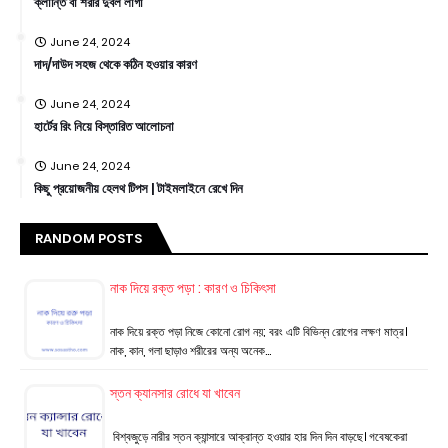
ক্লান্তি বা শরীর দুর্বল লাগা
June 24, 2024
দাদ/দাউদ সহজ থেকে কঠিন হওয়ার কারণ
June 24, 2024
হার্টের রিং নিয়ে বিস্তারিত আলোচনা
June 24, 2024
কিছু প্রয়োজনীয় হেলথ টিপস | টাইমলাইনে রেখে দিন
RANDOM POSTS
নাক দিয়ে রক্ত পড়া : কারণ ও চিকিৎসা
নাক দিয়ে রক্ত পড়া নিজে কোনো রোগ নয়; বরং এটি বিভিন্ন রোগের লক্ষণ মাত্র।
নাক, কান, গলা ছাড়াও শরীরের অন্য অনেক…
স্তন ক্যানসার রোধে যা খাবেন
বিশ্বজুড়ে নারীর স্তন ক্যান্সারে আক্রান্ত হওয়ার হার দিন দিন বাড়ছে। গবেষকেরা