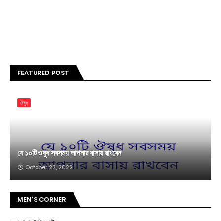
FEATURED POST
ঔষুধ
যে ১০টি ওষুধ সবসময় আপনার বাসায় রাখবেন
October 22, 2022
MEN'S CORNER