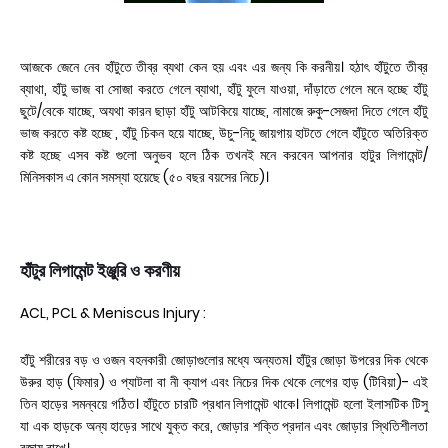
আজকে জেনে নেব হাঁটুতে তীব্র ব্যথা কেন হয় এবং এর জন্য কি করনীয়। হঠাৎ হাঁটুতে তীব্র
ব্যাথা, হাঁটু ভাজ বা সোজা করতে গেলে ব্যাথা, হাঁটু ফুলে যাওয়া, দাঁড়াতে গেলে মনে হচ্ছে হাঁটু
ছুটে/বেকে যাচ্ছে, অযথা কারন ছাড়া হাঁটু আটকিয়ে যাচ্ছে, নামাজে রুকু-সেজদা দিতে গেলে হাঁটু
ভাজ করতে কষ্ট হচ্ছে , হাঁটু চিকন হয়ে যাচ্ছে, উচু-নিচু জায়গায় হাটতে গেলে হাঁটুতে অতিরিক্ত
কষ্ট হচ্ছে এসব কষ্ট গুলো অনুভব হলে ঠিক তখনই মনে করবেন আপনার হাটুর লিগামেন্ট/
মিনিসকাস এ কোন সমস্যা হয়েছে (৫০ বছর বয়সের নিচে)।
হাঁটুর লিগামেন্ট ইঞ্জুরি ও করণীয়
ACL, PCL & Meniscus Injury :
হাঁটু শরীরের বড় ও ওজন বহনকারী জোড়াগুলোর মধ্যে অন্যতম। হাঁটুর জোড়া উপরের দিক থেকে
উরুর হাড় (ফিমার) ও প্যাটলা বা নী ক্যাপ এবং নিচের দিক থেকে লেগের হাড় (টিবিয়া)- এই
তিন হাড়ের সমন্বয়ে গঠিত। হাঁটুতে চারটি প্রধান লিগামেন্ট থাকে। লিগামেন্ট হলো ইলাসটিক টিসু
যা এক হাড়কে অন্য হাড়ের সাথে যুক্ত করে, জোড়ার শক্তি প্রদান এবং জোড়ার স্থিতিশীলতা