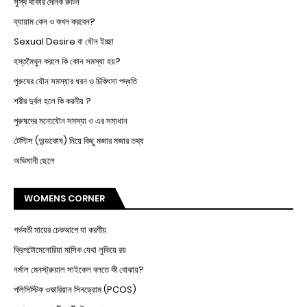
সুস্থ থাকার দৈনিক রুটিন
ব্যায়াম কেন ও কখন করবেন?
Sexual Desire বা যৌন ইচ্ছা
হস্তমৈথুন করলে কি কোন সমস্যা হয়?
পুরুষের যৌন সমস্যার ধরন ও চিকিৎসা পদ্ধতি
শরীর দুর্বল হলে কি করনীয় ?
পুরুষদের মনোযৌন সমস্যা ও এর সমাধান
টেস্টিস (অন্ডকোষ) নিয়ে কিছু মজার মজার তথ্য
অভিমানী ছেলে
WOMENS CORNER
গর্ভবতী মায়ের চেকআপে যা করণীয়
ক্রিপটোমেনোরিয়া মাসিক যেথা লুকিয়ে রয়
নর্মাল মেনস্ট্রুয়াল সাইকেল বলতে কী বোঝায়?
পলিসিস্টিক ওভারিয়ান সিনড্রোম (PCOS)