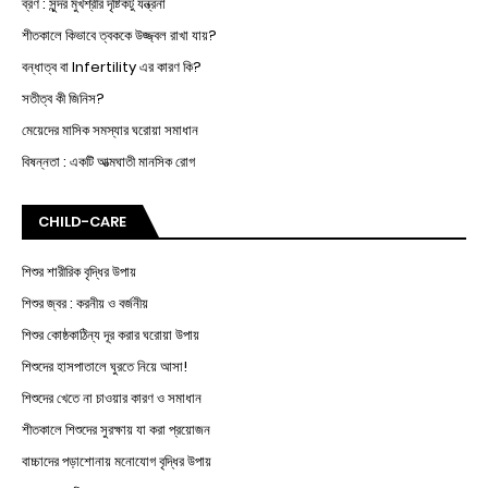
ব্রণ : সুন্দর মুখশ্রীর দৃষ্টিকটু যন্ত্রনা
শীতকালে কিভাবে ত্বককে উজ্জ্বল রাখা যায়?
বন্ধাত্ব বা Infertility এর কারণ কি?
সতীত্ব কী জিনিস?
মেয়েদের মাসিক সমস্যার ঘরোয়া সমাধান
বিষন্নতা : একটি আত্মঘাতী মানসিক রোগ
CHILD-CARE
শিশুর শারীরিক বৃদ্ধির উপায়
শিশুর জ্বর : করনীয় ও বর্জনীয়
শিশুর কোষ্ঠকাঠিন্য দূর করার ঘরোয়া উপায়
শিশুদের হাসপাতালে ঘুরতে নিয়ে আসা!
শিশুদের খেতে না চাওয়ার কারণ ও সমাধান
শীতকালে শিশুদের সুরক্ষায় যা করা প্রয়োজন
বাচ্চাদের পড়াশোনায় মনোযোগ বৃদ্ধির উপায়