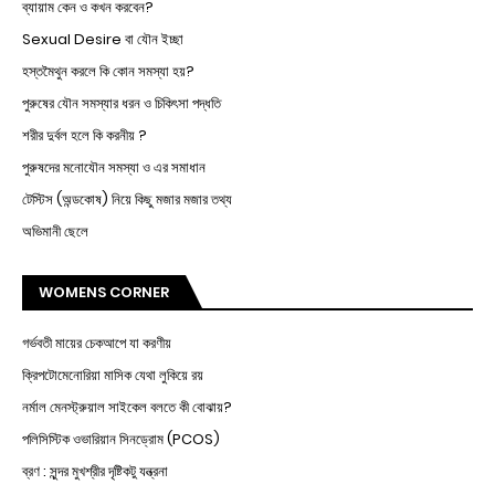
ব্যায়াম কেন ও কখন করবেন?
Sexual Desire বা যৌন ইচ্ছা
হস্তমৈথুন করলে কি কোন সমস্যা হয়?
পুরুষের যৌন সমস্যার ধরন ও চিকিৎসা পদ্ধতি
শরীর দুর্বল হলে কি করনীয় ?
পুরুষদের মনোযৌন সমস্যা ও এর সমাধান
টেস্টিস (অন্ডকোষ) নিয়ে কিছু মজার মজার তথ্য
অভিমানী ছেলে
WOMENS CORNER
গর্ভবতী মায়ের চেকআপে যা করণীয়
ক্রিপটোমেনোরিয়া মাসিক যেথা লুকিয়ে রয়
নর্মাল মেনস্ট্রুয়াল সাইকেল বলতে কী বোঝায়?
পলিসিস্টিক ওভারিয়ান সিনড্রোম (PCOS)
ব্রণ : সুন্দর মুখশ্রীর দৃষ্টিকটু যন্ত্রনা