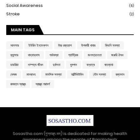
Social Awareness
(6)
Stroke
(2)
MAIN TAGS
আলসার
ইউরিন ইনফেকশন
উচ্চ রক্তচাপ
উপকারী খাবার
কিডনি সমস্যা
ক্যান্সার
খাদ্যাভ্যাস
গর্ভাবস্থা
গ্যাস্ট্রিক
জনসচেতনতা
জরুরি ঔষধ
ডায়রিয়া
দাম্পত্য জীবন
দুর্বলতা
ধুমপান
বন্ধাত্ব
বাতব্যথা
ভেষজ
মানবদেহ
মানসিক সমস্যা
মাল্টিভিটামিন
যৌন সমস্যা
রক্তদান
রমজানে স্বাস্থ্য
স্বাস্থ্য পরামর্শ
Sosastho.com (সুস্বাস্থ্য.কম) is dedicated for making health
awareness among the people of Bangladesh.