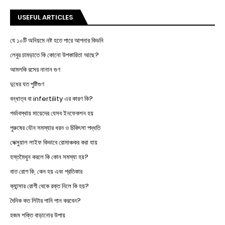
USEFUL ARTICLES
যে ১০টি অনিয়মে নষ্ট হতে পারে আপনার কিডনি
লেবুর চামড়াতে কি কোনো উপকারিতা আছে?
আমলকি রসের নানান গুণ
দুধের যত পুষ্টিগুণ
বন্ধাত্ব বা infertility এর কারণ কি?
গর্ভাবস্থায় মায়েদের যেসব ইনফেকশন হয়
পুরুষের যৌন সমস্যার ধরন ও চিকিৎসা পদ্ধতি
সেক্সুয়াল লাইফ কিভাবে রোমাঞ্চকর করা যায়
হস্তমৈথুন করলে কি কোন সমস্যা হয়?
বাত রোগ কি, কেন হয় এবং প্রতিকার
ক্যান্সার রোগী থেকে রক্ত নিলে কি হয়?
দৈনিক কত লিটার পানি পান করবেন?
হজম শক্তি বাড়ানোর উপায়