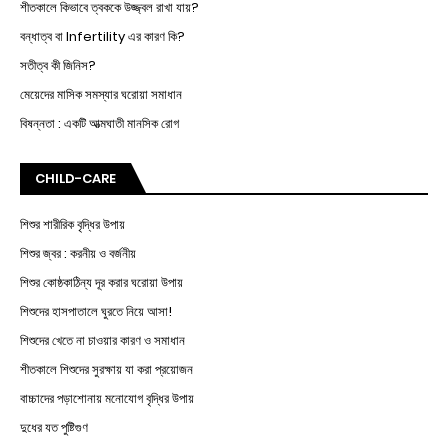
শীতকালে কিভাবে ত্বককে উজ্জ্বল রাখা যায়?
বন্ধাত্ব বা Infertility এর কারণ কি?
সতীত্ব কী জিনিস?
মেয়েদের মাসিক সমস্যার ঘরোয়া সমাধান
বিষন্নতা : একটি আত্মঘাতী মানসিক রোগ
CHILD-CARE
শিশুর শারীরিক বৃদ্ধির উপায়
শিশুর জ্বর : করনীয় ও বর্জনীয়
শিশুর কোষ্ঠকাঠিন্য দূর করার ঘরোয়া উপায়
শিশুদের হাসপাতালে ঘুরতে নিয়ে আসা!
শিশুদের খেতে না চাওয়ার কারণ ও সমাধান
শীতকালে শিশুদের সুরক্ষায় যা করা প্রয়োজন
বাচ্চাদের পড়াশোনায় মনোযোগ বৃদ্ধির উপায়
দুধের যত পুষ্টিগুণ