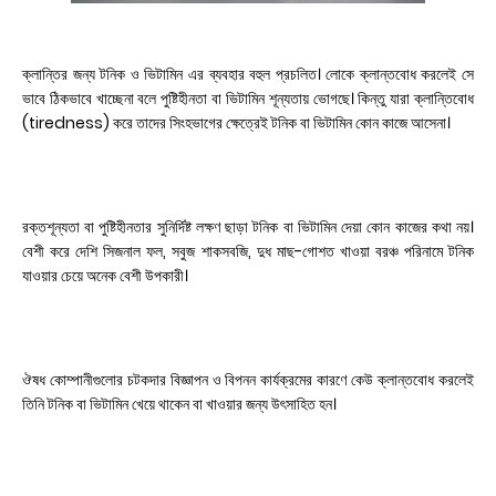
ক্লান্তির জন্য টনিক ও ভিটামিন এর ব্যবহার বহুল প্রচলিত। লোকে ক্লান্তবোধ করলেই সে
ভাবে ঠিকভাবে খাচ্ছেনা বলে পুষ্টিহীনতা বা ভিটামিন শূন্যতায় ভোগছে। কিন্তু যারা ক্লান্তিবোধ
(tiredness) করে তাদের সিংহভাগের ক্ষেত্রেই টনিক বা ভিটামিন কোন কাজে আসেনা।
রক্তশূন্যতা বা পুষ্টিহীনতার সুনির্দিষ্ট লক্ষণ ছাড়া টনিক বা ভিটামিন দেয়া কোন কাজের কথা নয়।
বেশী করে দেশি সিজনাল ফল, সবুজ শাকসবজি, দুধ মাছ-গোশত খাওয়া বরঞ্চ পরিনামে টনিক
যাওয়ার চেয়ে অনেক বেশী উপকারী।
ঔষধ কোম্পানীগুলোর চটকদার বিজ্ঞাপন ও বিপনন কার্যক্রমের কারণে কেউ ক্লান্তবোধ করলেই
তিনি টনিক বা ভিটামিন খেয়ে থাকেন বা খাওয়ার জন্য উৎসাহিত হন।