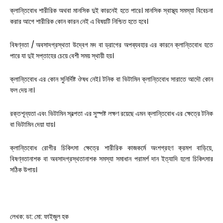
ক্লান্তিবোধ শারীরিক অথবা মানসিক দুই কারনেই হতে পারে। মানসিক স্বাস্থ্য সমস্যা বিবেচনা
করার আগে শারীরিক কোন কারন নেই এ বিষয়টি নিশ্চিত হতে হবে।
বিষণ্নতা / অবসাদগ্রস্থতা উদ্বেগ মদ বা ড্রাগের অপব্যবহার এর কারনে ক্লান্তিবোধ হতে
পারে যা দুই সপ্তাহের চেয়ে বেশী সময় স্থায়ী হয়।
ক্লান্তিবোধ এর কোন সুনির্দিষ্ট ঔষধ নেই। টনিক বা ভিটামিন ক্লান্তিবোধ সারাতে আদৌ কোন
ফল দেয় না।
রক্তশূন্যতা এবং ভিটামিন স্বল্পতা এর সুস্পষ্ট লক্ষণ রয়েছে এমন ক্লান্তিবোধ এর ক্ষেত্রে টনিক
বা ভিটামিন দেয়া যায়।
ক্লান্তিবোধ রোগীর চিকিৎসা ক্ষেত্রে শারীরিক কাজকর্মে অংশগ্রহণ ক্রমশ বাড়িয়ে,
বিষণ্নতানাশক বা অবসাদগ্রস্থতানাশক সমস্যা সমাধান পরামর্শ দান ইত্যাদি হলো চিকিৎসার
সঠিক উপায়।
লেখক: ডা: মো: ফাইজুল হক