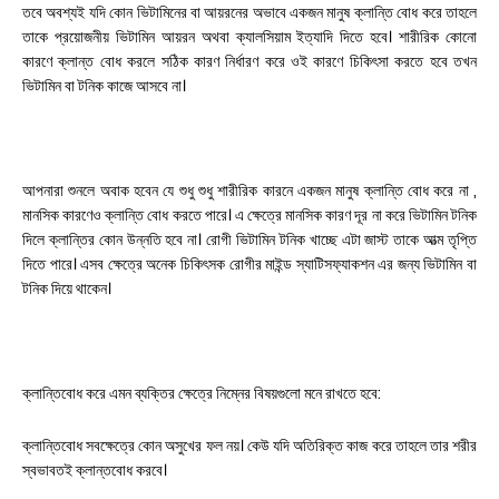
তবে অবশ্যই যদি কোন ভিটামিনের বা আয়রনের অভাবে একজন মানুষ ক্লান্তি বোধ করে তাহলে
তাকে প্রয়োজনীয় ভিটামিন আয়রন অথবা ক্যালসিয়াম ইত্যাদি দিতে হবে। শারীরিক কোনো
কারণে ক্লান্ত বোধ করলে সঠিক কারণ নির্ধারণ করে ওই কারণে চিকিৎসা করতে হবে তখন
ভিটামিন বা টনিক কাজে আসবে না।
আপনারা শুনলে অবাক হবেন যে শুধু শুধু শারীরিক কারনে একজন মানুষ ক্লান্তি বোধ করে না ,
মানসিক কারণেও ক্লান্তি বোধ করতে পারে। এ ক্ষেত্রে মানসিক কারণ দূর না করে ভিটামিন টনিক
দিলে ক্লান্তির কোন উন্নতি হবে না। রোগী ভিটামিন টনিক খাচ্ছে এটা জাস্ট তাকে আত্ম তৃপ্তি
দিতে পারে। এসব ক্ষেত্রে অনেক চিকিৎসক রোগীর মাইন্ড স্যাটিসফ্যাকশন এর জন্য ভিটামিন বা
টনিক দিয়ে থাকেন।
ক্লান্তিবোধ করে এমন ব্যক্তির ক্ষেত্রে নিম্নের বিষয়গুলো মনে রাখতে হবে:
ক্লান্তিবোধ সবক্ষেত্রে কোন অসুখের ফল নয়। কেউ যদি অতিরিক্ত কাজ করে তাহলে তার শরীর
স্বভাবতই ক্লান্তবোধ করবে।