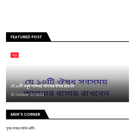
FEATURED POST
ঔষুধ
যে ১০টি ওষুধ সবসময় আপনার বাসায় রাখবেন
October 22, 2022
MEN'S CORNER
সুস্থ থাকার দৈনিক রুটিন