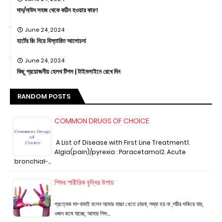
দাদ/দাউদ সহজ থেকে কঠিন হওয়ার কারণ
June 24, 2024
হার্টের রিং নিয়ে বিস্তারিত আলোচনা
June 24, 2024
কিছু প্রয়োজনীয় হেলথ টিপস | টাইমলাইনে রেখে দিন
RANDOM POSTS
COMMON DRUGS OF CHOICE
A List of Disease with First Line Treatment1.
Algia(pain)/pyrexia : Paracetamol2. Acute
bronchial-…
শিশুর শারীরিক বৃদ্ধির উপায়
প্রত্যেক মা-বাবাই বলেন আমার বাচ্চা খেতে চায়না, লম্বা হয় না ,শরীর শুকিয়ে যায়,
ওজন কমে যাচ্ছে, আমার শিশু…