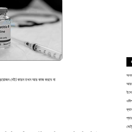
অন
 প্রয়োজন নেই। কারন তখন আর কাজ করবে না
আয়র
ইস
ওম
ক্য
প্য
মেট