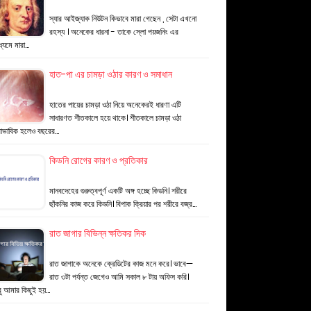
স্যার আইজ্যাক নিউটন কিভাবে মারা গেছেন , সেটা এখনো
রহস্য । অনেকের ধারনা - তাকে স্লো পয়জনিং এর
ধ্যমে মারা…
হাত-পা এর চামড়া ওঠার কারণ ও সমাধান
হাতের পায়ের চামড়া ওঠা নিয়ে অনেকেরই ধারণা এটি
সাধারণত শীতকালে হয়ে থাকে। শীতকালে চামড়া ওঠা
বাভাবিক হলেও বছরের…
কিডনি রোগের কারণ ও প্রতিকার
মানবদেহের গুরুত্বপূর্ণ একটি অঙ্গ হচ্ছে কিডনি। শরীরে
ছাঁকনির কাজ করে কিডনি। বিপাক ক্রিয়ার পর শরীরে বজ্র…
রাত জাগার বিভিন্ন ক্ষতিকর দিক
রাত জাগাকে অনেকে ক্রেডিটের কাজ মনে করে। ভাবে—
রাত ৩টা পর্যন্ত জেগেও আমি সকাল ৮ টায় অফিস করি।
ু আমার কিছুই হয়…