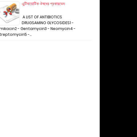
এন্টিবায়োটিক ঔষধের প্রকারভেদ
A LIST OF ANTIBIOTICS
DRUGSAMINO GLYCOSIDES1 -
mikacin2 - Gentamycin3 - Neomycin4 -
treptomycin5 -…