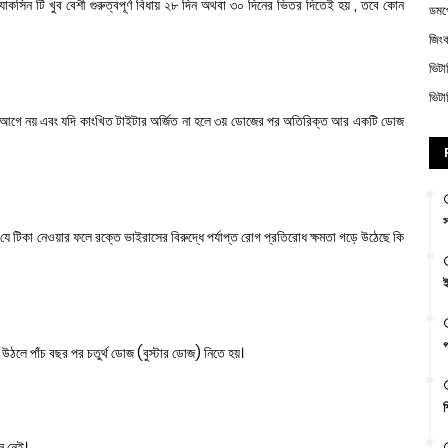
াকসিন টি খুব বেশী গুরুত্বপূর্ণ বিধায় ২৮ দিন অথবা ৩০ দিনের ভিতর দিতেই হয় , তবে কোন
ডম
জিং
ভিট
ভিট
 আগে নয় এবং যদি কাংখিত টাইটার অর্জিত না হলে ৩য় ডোজের পর অতিরিক্ত আর একটি ডোজ
স
 যে টিকা নেওয়ার ফলে রক্তে ভাইরাসের বিরুদ্ধে পর্যাপ্ত রোগ প্রতিরোধ ক্ষমতা গড়ে উঠেছে কি
ই
গ
 উঠলে পাঁচ বছর পর চতুর্থ ডোজ (বুস্টার ডোজ) নিতে হয়।
শ
ন নেই।