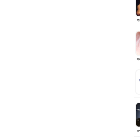
মা
স্
তব