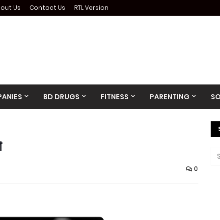
out Us
Contact Us
RTL Version
ANIES
BD DRUGS
FITNESS
PARENTING
SO
া
0