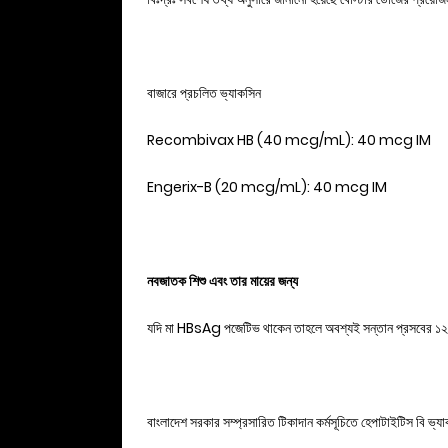
বাজারে প্রচলিত ভ্যাকসিন
Recombivax HB (40 mcg/mL): 40 mcg IM
Engerix-B (20 mcg/mL): 40 mcg IM
নবজাতক শিশু এবং তার মায়ের জন্য
যদি মা HBsAg পজেটিভ থাকেন তাহলে অবশ্যই সন্তান প্রসবের ১২ ঘ
বাংলাদেশ সরকার সম্প্রসারিত টিকাদান কর্মসূচিতে হেপাটাইটিস বি ভ