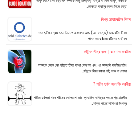
আসুন জেনে নেই রক্তদান সম্পর্কে কিছু গুরুত্বপূর্ণ তথ্য। যা নিজে জানুন, অন্যকে
জানাতে সাহায্য করুন। নিজে রক্ত…
বিশ্ব ডায়াবেটিস দিবস
সারা দুনিয়ার প্রায় ১৬০ টা দেশ একসাথে আজ (১৪ নভেম্বর) ডায়াবেটিস দিবস
পালন করছে।ডায়াবেটিসের মহৌষধ…
হাঁটুতে তীব্র ব্যথা | কারণ ও করনীয়
আজকে জেনে নেব হাঁটুতে তীব্র ব্যথা কেন হয় এবং এর জন্য কি করনীয়। হঠাৎ
হাঁটুতে তীব্র ব্যাথা, হাঁটু ভাজ বা সোজা…
শরীর দুর্বল হলে কি করনীয় ?
শরীরে দুর্বলতা মানে শরীরের কোষগুলো তার স্বাভাবিক কার্যক্রম করতে প্রয়োজনীয়
শক্তি পাচ্ছে না কিংবা উৎপন্ন…