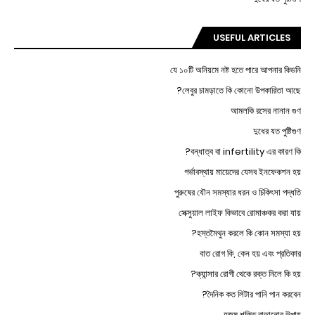
USEFUL ARTICLES
যে ১০টি অনিয়মে নষ্ট হতে পারে আপনার কিডনি
লেবুর চামড়াতে কি কোনো উপকারিতা আছে?
আমলকি রসের নানান গুণ
দুধের যত পুষ্টিগুণ
বন্ধাত্ব বা infertility এর কারণ কি?
গর্ভাবস্থায় মায়েদের যেসব ইনফেকশন হয়
পুরুষের যৌন সমস্যার ধরন ও চিকিৎসা পদ্ধতি
সেক্সুয়াল লাইফ কিভাবে রোমাঞ্চকর করা যায়
হস্তমৈথুন করলে কি কোন সমস্যা হয়?
বাত রোগ কি, কেন হয় এবং প্রতিকার
ক্যান্সার রোগী থেকে রক্ত নিলে কি হয়?
দৈনিক কত লিটার পানি পান করবেন?
হজম শক্তি বাড়ানোর উপায়