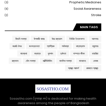
Prophetic Medicines
(3)
Social Awareness
(6)
Stroke
(2)
MAIN TAGS
কিডনি সমস্যা
উপকারী খাবার
উচ্চ রক্তচাপ
ইউরিন ইনফেকশন
আলসার
জরুরি ঔষধ
জনসচেতনতা
গ্যাস্ট্রিক
গর্ভাবস্থা
খাদ্যাভ্যাস
ক্যান্সার
বাতব্যথা
বন্ধাত্ব
ধুমপান
দুর্বলতা
দাম্পত্য জীবন
ডায়রিয়া
রক্তদান
যৌন সমস্যা
মাল্টিভিটামিন
মানসিক সমস্যা
মানবদেহ
ভেষজ
স্বাস্থ্য পরামর্শ
রমজানে স্বাস্থ্য
Sosastho.com (সুস্বাস্থ্য.কম) is dedicated for making health
awareness among the people of Bangladesh.