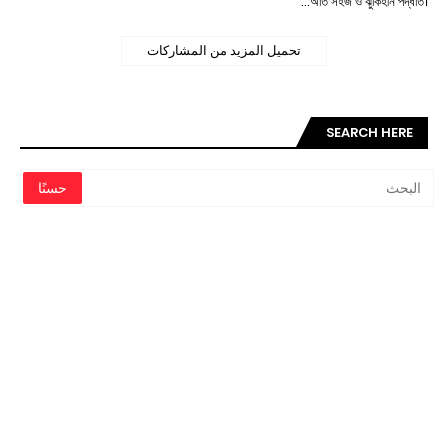
অতি সহজ ও ঝুঁকিহীন পদ্ধতি।…
تحميل المزيد من المشاركات
SEARCH HERE