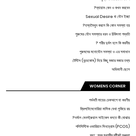
ব্যায়াম কেন ও কখন করবেন?
Sexual Desire বা যৌন ইচ্ছা
হস্তমৈথুন করলে কি কোন সমস্যা হয়?
পুরুষের যৌন সমস্যার ধরন ও চিকিৎসা পদ্ধতি
শরীর দুর্বল হলে কি করনীয় ?
পুরুষদের মনোযৌন সমস্যা ও এর সমাধান
টেস্টিস (অন্ডকোষ) নিয়ে কিছু মজার মজার তথ্য
অভিমানী ছেলে
WOMENS CORNER
গর্ভবতী মায়ের চেকআপে যা করণীয়
ক্রিপটোমেনোরিয়া মাসিক যেথা লুকিয়ে রয়
নর্মাল মেনস্ট্রুয়াল সাইকেল বলতে কী বোঝায়?
পলিসিস্টিক ওভারিয়ান সিনড্রোম (PCOS)
ব্রণ : সুন্দর মুখশ্রীর দৃষ্টিকটু যন্ত্রনা