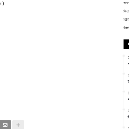
ডম
d.)
জিং
ভিট
ভিট
স
ই
গ
শ