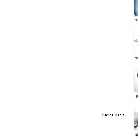
সে
সপ
এ
Next Post
এট