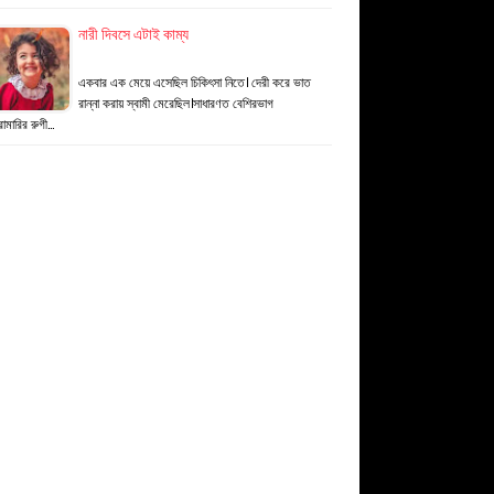
নারী দিবসে এটাই কাম্য
একবার এক মেয়ে এসেছিল চিকিৎসা নিতে। দেরী করে ভাত
রান্না করায় স্বামী মেরেছিল।সাধারণত বেশিরভাগ
রামারির রুগী…