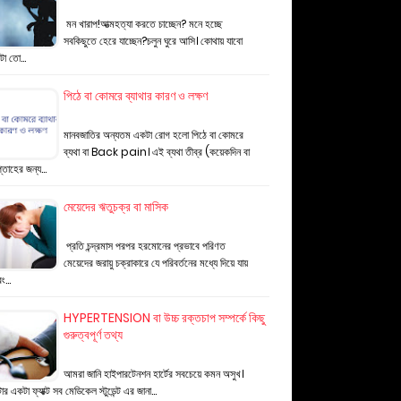
মন খারাপ!আত্মহত্যা করতে চাচ্ছেন? মনে হচ্ছে
সবকিছুতে হেরে যাচ্ছেন?চলুন ঘুরে আসি। কোথায় যাবো
টা তো…
পিঠে বা কোমরে ব্যাথার কারণ ও লক্ষণ
মানবজাতির অন্যতম একটা রোগ হলো পিঠে বা কোমরে
ব্যথা বা Back pain। এই ব্যথা তীব্র (কয়েকদিন বা
্তাহের জন্য…
মেয়েদের ঋতুচক্র বা মাসিক
প্রতি চন্দ্রমাস পরপর হরমোনের প্রভাবে পরিণত
মেয়েদের জরায়ু চক্রাকারে যে পরিবর্তনের মধ্যে দিয়ে যায়
বং…
HYPERTENSION বা উচ্চ রক্তচাপ সম্পর্কে কিছু
গুরুত্বপূর্ণ তথ্য
আমরা জানি হাইপারটেনশন হার্টের সবচেয়ে কমন অসুখ।
ার একটা ফ্যাক্ট সব মেডিকেল স্টুডেন্ট এর জানা…