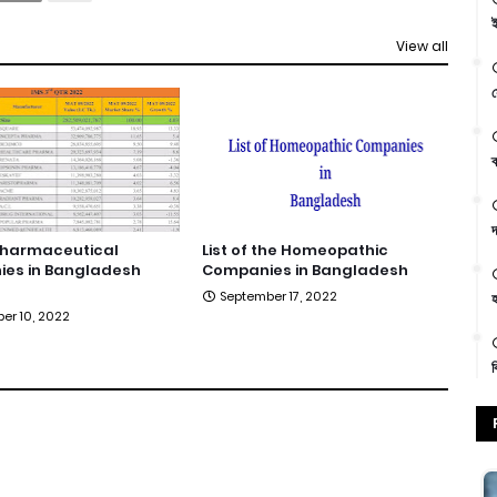
ই
View all
স
ক
দ
Pharmaceutical
List of the Homeopathic
es in Bangladesh
Companies in Bangladesh
September 17, 2022
হ
er 10, 2022
ক