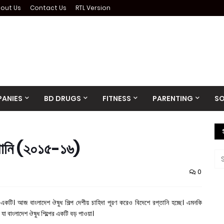
out Us
Contact Us
RTL Version
ANIES
BD DRUGS
FITNESS
PARENTING
SO
্পানি (২০১৫-১৬)
0
একটি। আজ বাংলাদেশ ঔষুধ শিল্প দেশীয় চাহিদা পূরণ করেও বিদেশে রপ্তানি হচ্ছে। এমনকি
যা বাংলাদেশ ঔষুধ শিল্পের একটি বড় পাওয়া।